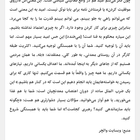
چون فکر می‌کنم امید هم در واقع فعالیتی سیاسی است. این معنی‌اش «آرزوی
موفقیت کردن» یا فرستادن نامه برای بابا نوئل نیست. امید به این معنی است
که می‌توانم راهی به جلو ببینم، می توانم ببینم قدرت ما را به کجا می‌برد،
بنابراین چیزی برای کار کردن وجود دارد. اگر به چیزی اعتماد نداشته باشیم،
این سیاره محکوم به فنا است! [می‌خندد] این حس امید بسیار مهم است. اما
باید آن را توجیه کنید. شما آن را با همبستگی توجیه می‌کنید. اکثریت طبقه
کارگر در آن روستای معدنی، به طور کلی، معتقدند: «بله، ما همان مردمی
هستیم که از جاهای دیگر به اینجا آمده‌اند. ما اهداف یکسانی داریم، نیازهای
یکسانی داریم. ما همه چیز را واقعاً با هم قسمت می‌کنیم. تنها کاری که برای
رسیدن به خواسته‌هایمان باید انجام دهیم این است که در کنار هم باشیم.» این
یک ضرب المثل ساده از دوران اعتصاب معدنچیان است: شما با هم غذا
می‌خورید، با هم آواز می‌خوانید. سؤالات بسیار دشوارتری هم هست: «چگونه
باید سازماندهی کنید؟ رهبری کجاست؟» اما شما باید با همبستگی شروع
کنید.
منبع: وبسایت والچر