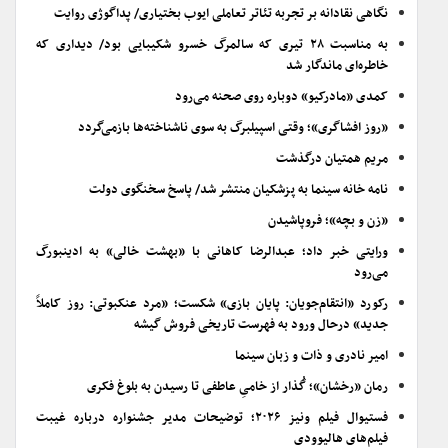
نگاهی نقادانه بر تجربه تئاتر تعاملی ایوب بختیاری/ پداگوژی روایت
به مناسبت ۲۸ تیری که سالمرگ خسرو شکیبایی بود/ دیداری که
خاطره‌ای ماندگار شد
کمدی «مادرکیو» دوباره روی صحنه می‌رود
«روز افشاگری»؛ وقتی اسپیلبرگ به سوی ناشناخته‌ها بازمی‌گردد
مریم همتیان درگذشت
نامه خانه سینما به پزشکیان منتشر شد/ پاسخ سخنگوی دولت
«زن و بچه»؛ فروپاشیدن
ورایتی خبر داد؛ عبدالرضا کاهانی با «بهشت خالی» به ادینبورگ
می‌رود
رکورد «انتقام‌جویان: پایان بازی» شکست؛ «مرد عنکبوتی: روز کاملاً
جدید» درحال ورود به فهرست تاریخی فروش گیشه
امیر نادری و ذات و زبان سینما
رمان «رخشان»؛ گُذار از خامیِ عاطفی تا رسیدن به بلوغ فکری
فستیوال فیلم ونیز ۲۰۲۶؛ توضیحات مدیر جشنواره درباره غیبت
فیلم‌های هالیوودی