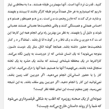
کنید. قدرت نزد آنها است. آنها مهمترین طبقه هستند. ما به مخاطبی نیاز
داریم که امیدوارم به هر حال عمدتاً مردم طبقه کارگر باشند تا ببینند و بفهمند
و شاید درک کنند که «این وضعیت من است، من هم همینطور هستم» و
احساس همدلی و همبستگی کنند و وقتی شخصیت
ها عصبانی هستند عصبانی
شوند و دلیل آن را بفهمند. به نظر من بهترین راه برای انجام همه این کارها این
است که دوربین مانند یک ناظر در گوشه اتاق باشد. تماشاگر در کنار
شخصیت
ها حضور داشته باشد، همانجا گوشه اتاق، مثل یک دوست دلسوز،
متوجه می‌شوید؟ نه یک انسان شناس که از دوردست به پایین نگاه می‌کند.
کاراکترها در یک محفظه شیشه
ای نیستند که مانند یک حشره به یک تخته
سنجاق شده باشند، می‌فهمید؟ آنها ما هستیم. شما آنها را درک می‌کنید. اما این
کار را با حضور انسانی‌تان انجام می‌دهید. اگر دوربین کف زمین باشد،
نمی‌توانید این کار را انجام دهید. اگر دوربین روی سقف باشد، به این نتیجه
نمی‌رسید. چون معلوم نیست این نمای نقطه نظر کیست؟
نمونه‌ای از یک صحنه روزمره که اغلب به شکلی فیلمبرداری می‌شود
که شما را از روند داستان خارج می‌کند چیست؟