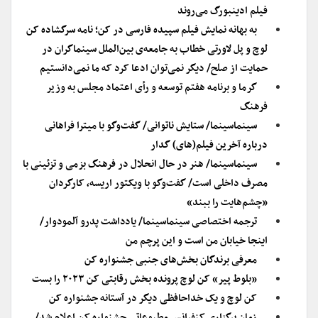
فیلم ادینبورگ می‌روند
به بهانه نمایش فیلم سپیده فارسی در کن؛ نامه سرگشاده کن
لوچ و پل لاورتی خطاب به جامعه‌ی بین‌الملل سینماگران در
حمایت از صلح/ دیگر نمی‌توان ادعا کرد که ما نمی‌دانستیم
گرما و برنامه هفتم توسعه و رأی اعتماد مجلس به وزیر
فرهنگ
سینماسینما/ ستایش ناتوانی/ گفت‌وگو با میترا فراهانی
درباره آخرین فیلم(های) گدار
سینماسینما/ هنر در حال انحلال در فرهنگ بزمی و تزئینی با
مصرف داخلی است/ گفت‌وگو با ویکتور اریسه، کارگردان
«چشم‌هایت را ببند»
ترجمه اختصاصی سینماسینما/ یادداشت پدرو آلمودوار/
اینجا خیابان من است و این پرچم من
معرفی برندگان بخش‌های جنبی جشنواره کن
«بلوط پیر» کن لوچ پرونده بخش رقابتی کن ۲۰۲۳ را بست
کن لوچ و یک خداحافظی دیگر در آستانه جشنواره کن
زمان برگزاری کنفرانس مطبوعاتی جشنواره کن اعلام شد/