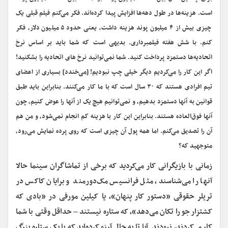
است. هزینه‌ها در طول دهه‌ها افزایش پیدا کرده‌اند. فکر می‌کنم فیلم قبلی یک
چیزی بیش از ۴ میلیون پوند هزینه داشت، یعنی حدود ۵ میلیون دلار، فکر
کنم. با شش هفته فیلمبرداری. بدیهی است که شما باید بر اساس نرخ
اتحادیه‌ها دستمزد پرداخت کنید. شما نمی‌توانید نرخ های اتحادیه را بشکنید!
اگر این کار را می‌کردیم دیگر خیلی چپ نبودیم! [می‌خندد] بسیاری از اعضای
تیم افرادی هستند که ۳۰ سال است که با ما کار می‌کنند. بنابراین باید طبق
قوانین به آنها دستمزد بدهیم، و نمی‌توانیم هیچ یک از آنها را عوض کنیم، چون
آنها فوق‌العاده هستند. بنابراین این کار با هزینه کم انجام نمی‌شود، و من هم
آن را تصدیق می‌کنم. اما همه پول آن چیزی است که روی پرده نمایش می‌رود،
متوجهید که؟
زمانی با بازیگرانی کار می‌کردید که برخی از تماشاگران سینما حالا
آنها را می‌شناسند، مثل فرانسیس مک‌دورمند و برایان کاکس در
تریلر حقوقی «دستور کار پنهان»، یا کیلین مورفی در «بادی که
کشتزار جو را تکان می‌دهد»، که ستاره نیستند
–
حداقل وقتی با شما
کار می‌کردند، نبودند. آیا تا به حال آرزو کرده‌اید که با یک ستاره بزرگ