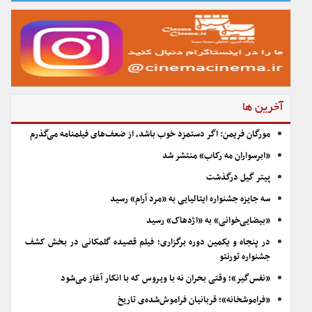
آخرین ها
مورگان فریمن: اگر دستمزد خوب باشد، از ضعف‌های فیلمنامه می‌گذرم
«ابرسواران مه رکاب» منتشر شد
پیتر گیل درگذشت
سه جایزه جشنواره ایتالیایی به «مرد آرام» رسید
«بیضایی‌خوانی» به «اژدهاک» رسید
در پنجاه و یکمین دوره برگزاری؛ فیلم قصیده گلمکانی در بخش کشف
جشنواره تورنتو
«نفس‌گیر»؛ وقتی بحران نه با ویروس که با انکار آغاز می‌شود
«فراموشخانه»؛ قربانیان فراموش‌شده‌ی تاریخ