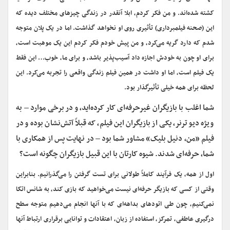
کشته شده‌اند. و من فکر کردم، ابلا آنقدر در زندگی چیزهای مختلف دیده که
این (صحنه فیلمبرداری) تأثیری روی او نخواهد گذاشت. اما در یک پلان متوجه
شدم که دارد گریه می‌کرد، و من پیش خودم فکر ‌کردم این یک موهبت است،
برای او چون به خودش اجازه داد آسیب‌پذیر باشد، و برای ما، خوب… این فقط
یک فیلم است، اما او داشت در همین فیلم زندگی واقعی را تجربه می‌کرد. این
لحظه برای همه خیلی تأثیرگذار بود.
شما اغلب با بازیگران غیرحرفه‌ای کار کرده‌اید، و در برخی موارد – به
ویژه دیو ترنر، یکی از بازیگران این فیلم، که قبلاً آتش‌نشان بوده و در
فیلم «من، دنیل بلیک» مشاور شما بود – در نهایت پس از همکاری با
شما، حرفه‌ای شدند. شیوه کارتان با این قبیل بازیگران چگونه است؟
اول از همه، یک فرآیند کاملاً طولانی برای تست گرفتن را می‌گذرانیم. بنابراین
وقتی از کسی که بازیگر حرفه‌ای نیست می‌خواهید که بازی کند، به شانس اتکا
نمی‌کنیم، چون طی اتودهای بداهه‌ای که با آنها انجام می‌دهیم متوجه سطح
درگیری عاطفی، تمرکز، استفاده از زبان، اعتقادات و توانایی برقراری ارتباط آنها