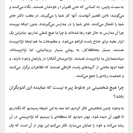
به سمت پایین، به کسانی که حتی فقیرتر از خودشان هستند، نگاه می‌کنند و
می‌گویند: «این تقصیر آنهاست. آنها کار شما را می‌گیرند، در مطب دکتر جای
شما را اشغال می‌کنند، جای شما را در مدارس می‌گیرند»، بدون اینکه بپرسند
چرا آن مدارس به حال خود رها شده‌اند یا چرا ما هیچ شغلی نداریم. بنابراین یک
ابزار مفید برای جناح راست فراهم می‌شود. و مطبوعات ما هم اینجا نژادپرست
هستند. بسیار محافظه‌کار، به روشی بسیار بریتانیایی، اما نژادپرستانه.
سیاستمداران ما نژادپرست هستند. نژادپرستان آشکارا در پارلمان وجود دارند. و
همه اینها بخشی از گروه‌های راست افراطی هستند که تظاهرات برگزار می‌کنند
و جمعیت زیادی را جمع می‌کنند.
چرا هیچ شخصیتی در «بلوط پیر» نیست که نماینده این آشوبگران
باشد؟
به وجود چنین شخصیتی فکر کردیم، اما بعد به این نتیجه رسیدیم که بگذاریم
تا ظهور آن دیده شود. بهتر دیدیم که منطقه‌ای را ببینیم که نژادپرستی در آن
رشد می‌کند و خود را نمایان می‌سازد. فکر می‌کنم این بهتر از آن است که یک