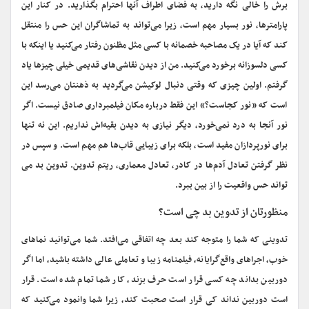
برش را خالی نگه دارید، به فضای اطراف آنها احترام بگذارید. در کنار این
پارامترها، نور بسیار مهم است، زیرا می‌تواند به تماشاگران این حس را منتقل
کند که آیا در یک مصاحبه خصمانه با کسی مثل مظنون رفتار می‌کنید یا اینکه با
کسی دلسوزانه برخورد می‌کنید. من از دیدن نقاشی‌های قدیمی خیلی چیزها یاد
گرفتم. اولین چیزی که وقتی دنبال لوکیشن می‌گردید به ذهنتان می‌رسد این
است که «نور کجاست؟» این فقط درباره مکان فیلمبرداری صادق نیست. اگر
نور آنجا به درد نمی‌خورد، دیگر نیازی به دیدن بقیه‌اش نداریم. این نه تنها
برای نورپردازان مفید است، بلکه برای زیبایی قاب‌ها هم مهم است. و سپس در
نظر گرفتن تعادل آدم‌ها در کادر، تعادل معماری، ریتم تدوین. تدوین بد می
تواند حس واقعیت را از بین ببرد.
منظورتان از تدوین بد چی است؟
تدوینی که شما را متوجه کند بعد چه اتفاقی می‌افتد. شما می‌توانید نماهای
خوب، اجراهای واقع‌گرایانه، فیلمنامه زیبا و تعاملی عالی داشته باشید، اما اگر
دوربین بداند چه کسی قرار است حرف بزند، کار شما تمام شده است. قرار
است دوربین نداند کی قرار است صحبت کند، زیرا شما وانمود می‌کنید که