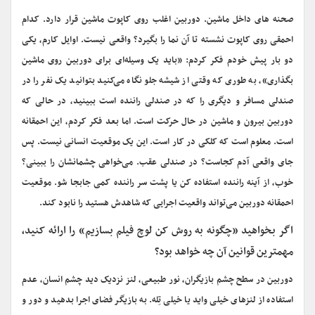
صحنه های داخل ماشین. دوربین اغلب روی کاپوت ماشین قرار دارد. کدام
احمقی روی کاپوت نشسته تا آن نما را بگیرد؟ واقعی نیست. اوایل کارم، یکی
دو بار پیش خودم فکر کردم: «باید یک وسیله‌ای برای دوربین روی ماشین
بگذاری»، به طوری که وقتی از شیشه جلو نگاه می‌کنید بتوانید یک نفر را در
صندلی مسافر و دیگری را که در صندلی راننده است ببینید، در حالی که
دوربین بیرون و ماشین در حال حرکت است. اما بعد فکر کردم، این احمقانه
است. معلوم است که کلکی در کار است. این یک موقعیت انسانی نیست. پس
جای واقعی آدم کجاست؟ در صندلی عقب. می‌خواهی چشمانشان را ببینی؟
خوب، از آینه راننده استفاده کن یا پشت سر راننده کمی جابجا شو. موقعیت
احمقانه دوربین می‌تواند واقعیت اجرایی که شاهدش هستید را نابود کند.
اگر بخواهید «چگونه به روش کن لوچ فیلم بسازیم» را ارائه کنید،
مهمترین قوانین آن چه خواهد بود؟
دوربین در سطح چشم بازیگران، نور طبیعی، لنز نزدیک دید چشم انسان، عدم
استفاده از لنزهای خیلی واید یا خیلی تِله. به بازیگر فضای اجرا بدهید و دور و