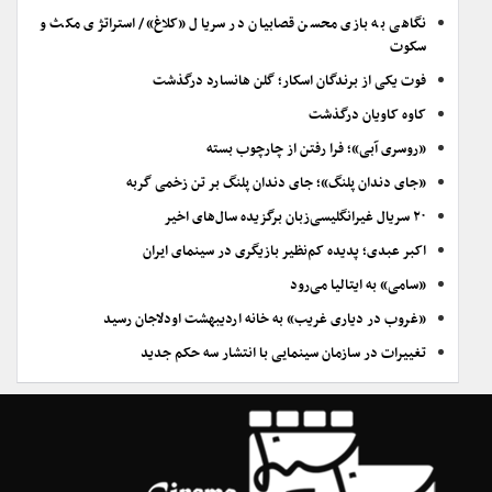
نگاهی به بازی محسن قصابیان در سریال «کلاغ»/ استراتژی مکث و
سکوت
فوت یکی از برندگان اسکار؛ گلن هانسارد درگذشت
کاوه کاویان درگذشت
«روسری آبی»؛ فرا رفتن از چارچوب بسته
«جای دندان پلنگ»؛ جای دندان پلنگ بر تن زخمی گربه
۲۰ سریال غیرانگلیسی‌زبان برگزیده سال‌های اخیر
اکبر عبدی؛ پدیده کم‌نظیر بازیگری در سینمای ایران
«سامی» به ایتالیا می‌رود
«غروب در دیاری غریب» به خانه اردیبهشت اودلاجان رسید
تغییرات در سازمان سینمایی با انتشار سه حکم جدید