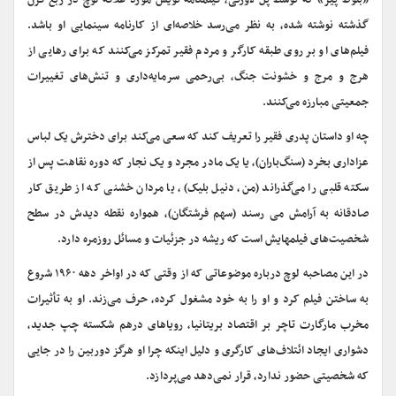
«بلوط پیر» که توسط پل لاورتی، فیلمنامه نویس مورد علاقه لوچ در ربع قرن
گذشته نوشته شده، به نظر می‌رسد خلاصه‌ای از کارنامه سینمایی او باشد.
فیلم‌های او بر روی طبقه کارگر و مردم فقیر تمرکز می‌کنند که برای رهایی از
هرج و مرج و خشونت جنگ، بی‌رحمی سرمایه‌داری و تنش‌های تغییرات
جمعیتی مبارزه می‌کنند.
چه او داستان پدری فقیر را تعریف کند که سعی می‌کند برای دخترش یک لباس
عزاداری بخرد (سنگ‌باران)، یا یک مادر مجرد و یک نجار که دوره نقاهت پس از
سکته قلبی را می‌گذراند (من، دنیل بلیک)، یا مردان خشنی که از طریق کار
صادقانه به آرامش می رسند (سهم فرشتگان)، همواره نقطه دیدش در سطح
شخصیت‌های فیلمهایش است که ریشه در جزئیات و مسائل روزمره دارد.
در این مصاحبه لوچ درباره موضوعاتی که از وقتی که در اواخر دهه ۱۹۶۰ شروع
به ساختن فیلم کرد و او را به خود مشغول کرده، حرف می‌زند. او به تأثیرات
مخرب مارگارت تاچر بر اقتصاد بریتانیا، رویاهای درهم شکسته چپ جدید،
دشواری ایجاد ائتلاف‌های کارگری و دلیل اینکه چرا او هرگز دوربین را در جایی
که شخصیتی حضور ندارد، قرار نمی‌دهد می‌پردازد.