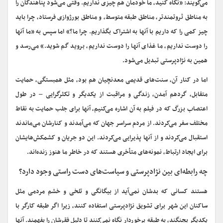
می‌گویند: «نگاه کنید، ما خودمان هم چیزی نداریم. وقتی می‌شود پناهندگان را
به مناطق ثروتمندتر، مناطق طبقه متوسط، و مناطق بورژوازی فرستاد، چرا باید
چیز کمی را که داریم با آنها به اشتراک بگذاریم. چرا ما؟» اما سپس به «ما آنها
را دوست نداریم، ما غذای آنها را دوست نداریم، بروید گم شوید.» می‌رسد و
همین به نژادپرستی تبدیل می‌شود.
اما در کنار آن، سنت‌های قدیمی معدنچیان هم بود، مثل همبستگی، حمایت
متقابل، گردهم آمدن، زندگی و مراقبت از یکدیگر و تکثرگرایی – در طول
اعتصاب بزرگ که در فیلم به آن اشاره می‌کنیم، آنها برای جلب حمایت به نقاط
مختلف سفر می‌کردند. از مردم سراسر جهان که می‌آمدند و کنارشان می‌ماندند
استقبال می‌کردند و از آنها پذیرایی می‌کردند. این دو جریان و کشمکش‌هایشان
برای ایجاد ارتباط، نمونه‌های متأخری هستند که در خاطر ما هنوز زنده‌اند.
چه رابطه‌ای بین نژادپرستی و سیاست‌های دست راستی وجود دارد؟
هستند کسانی که بدشان نمی‌آید از بیگانگی و تلخی و خشم مردمی مثل
ساکنان این شهر برای تشویق نژادپرستی استفاده کنند، زیرا اگر طبقه کارگر با
یکدیگر بجنگند، به طبقه برخوردار نگاه نمی‌کنند تا دلیل فقرشان را بفهمند. آنها