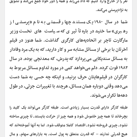
نفر را از خارج وارد کنیم که داد می‌زند و همه را دور خود جمع می‌کند و تشویق
به نژادپرستی می‌کند.
شما در سال ۱۹۸۰ یک مستند چهار قسمتی به نام «پرسشی از
رهبری» ساختید درباره تأثیری که سیاست های نخست وزیر
مارگارت تاچر بر اتحادیه
های کارگری گذاشت. شما هنوز در فیلم
آخرتان با برخی از مسائل مشابه سر و کار دارید، که به یک مرد وفادار
به مسائل سندیکایی می‌پردازد که پدرش، که معدنچی بوده، در سال
۱۹۸۲ فوت کرده. دلم می‌خواهد کمی در مورد تداوم مسائل مربوط به
کارگران در فیلم‌هایتان حرف بزنید، و اینکه چه حسی به شما دست
می‌دهد وقتی دوباره همان مسائل، هرچند با تغییرات جزئی، در طول
دهه‌ها تکرار می‌شوند.
طبقه کارگر دارای قدرت بسیار زیادی است. طبقه کارگر می‌تواند یک کلید را
بچرخاند تا همه چیز خاموش شود و همه چیز از حرکت بایستد، تا چیزی ساخته
نشود، چیزی فروخته نشود، اقتصاد کاملا متوقف شود. اما به آنها آموخته‌اند که
هیچ قدرتی ندارند – که قدرت متعلق به پول است، به بازارهای سهام، و مال