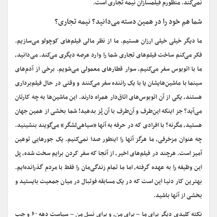
نمی‌کند. منظورم فیلمسازان نیمه تجاری است.
شما هم خود را در همین دسته می‌دانید؟ نیمه تجاری؟
ما دیگر خیلی خیلی ارزان هستیم. ما از نظر مالی فیلم
های کوچولو می‌سازیم.
فکر می‌کنم ساخت فیلم
های تجاری شما را وارد عرصه دیگری می‌کند. می‌دانید،
ما با اتوبوس سفر می‌کنیم، سوار قطارهای معمولی می‌شویم. برخی از آدم‌های
سینما با ماشین‌هایشان یا با یک راننده سفر می‌کنند و وقتی در حال فیلم‌برداری
هستند، یکی از آن اتوبوس‌های اتاق‌دار همراه دارند. این ماشین‌ها به چه کارتان
می‌آید؟ جز اینکه این‌طرف و آن‌طرف با آن پُز بدهید! شما بخشی از همین جهان
هستید، مگرنه؟ با افرادی که در حرفه به آنها «سیاهی‌لشگر» می‌گویند بنشینید.
چه عنوان مزخرفی، ما هرگز آنها را اینطور صدا نمی‌کنیم. یک جورهایی توهین
آمیز است. هرچند در فیلم‌های اخیر، از آنجا که سفر کردن برایم سخت شده، پل
این وظیفه را به عهده گرفته، اما ما تمام زندگی‌مان را فقط با مردم گذرانده‌ایم.
بهترین کار دنیا این است که در یک مسابقه فوتبال در میان جمعیت بایستید و
بخشی از آنها باشید.
نکته کلیدی دیگر برای ما – برای من، و برای نسل من – سیاست دهه ۶۰ و چپ