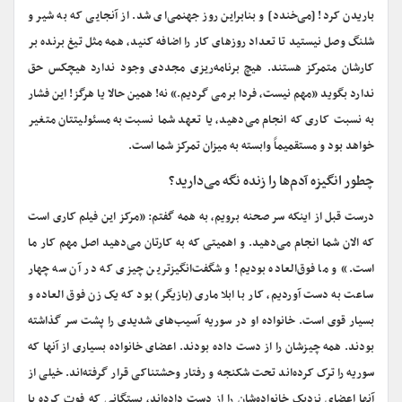
باریدن کرد! [می‌خندد] و بنابراین روز جهنمی‌ای شد. از آنجایی که به شیر و
شلنگ وصل نیستید تا تعداد روزهای کار را اضافه کنید، همه مثل تیغ برنده بر
کارشان متمرکز هستند. هیچ برنامه‌ریزی مجددی وجود ندارد هیچکس حق
ندارد بگوید «مهم نیست، فردا برمی گردیم.» نه! همین حالا یا هرگز! این فشار
به نسبت کاری که انجام می‌دهید، یا تعهد شما نسبت به مسئولیتتان متغیر
خواهد بود و مستقمیماً وابسته به میزان تمرکز شما است.
چطور انگیزه آدم‌ها را زنده نگه می‌دارید؟
درست قبل از اینکه سر صحنه برویم، به همه گفتم: «مرکز این فیلم کاری است
که الان شما انجام می‌دهید. و اهمیتی که به کارتان می‌دهید اصل مهم کار ما
است.» و ما فوق‌العاده بودیم! و شگفت‌انگیزترین چیزی که در آن سه چهار
ساعت به دست آوردیم، کار با ابلا ماری (بازیگر) بود که یک زن فوق العاده و
بسیار قوی است. خانواده او در سوریه آسیب
های شدیدی را پشت سر گذاشته
بودند. همه چیزشان را از دست داده بودند. اعضای خانواده بسیاری از آنها که
سوریه را ترک کرده‌اند تحت شکنجه و رفتار وحشتناکی قرار گرفته‌اند. خیلی از
آنها اعضای نزدیک خانواده‌شان را از دست داده‌اند، بستگانی که فوت کرده یا