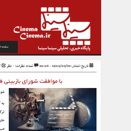
صفحه ا
تاریخ انتشار:1404/02/10 - 20:08
تعداد نظرات: ۰ نظر
کد
با موافقت شورای بازبینی فیلم‌های سینمایی؛
شورا
به 
ترک
حلز
صبا