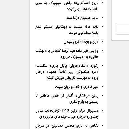
«روز افشاگری»؛ وقتی اسپیلبرگ به سوی
ناشناخته‌ها بازمی‌گردد
مریم همتیان درگذشت
نامه خانه سینما به پزشکیان منتشر شد/
پاسخ سخنگوی دولت
«زن و بچه»؛ فروپاشیدن
ورایتی خبر داد؛ عبدالرضا کاهانی با «بهشت
خالی» به ادینبورگ می‌رود
رکورد «انتقام‌جویان: پایان بازی» شکست؛
«مرد عنکبوتی: روز کاملاً جدید» درحال
ورود به فهرست تاریخی فروش گیشه
امیر نادری و ذات و زبان سینما
رمان «رخشان»؛ گُذار از خامیِ عاطفی تا
رسیدن به بلوغ فکری
فستیوال فیلم ونیز ۲۰۲۶؛ توضیحات مدیر
جشنواره درباره غیبت فیلم‌های هالیوودی
نگاهی به بازی محسن قصابیان در سریال