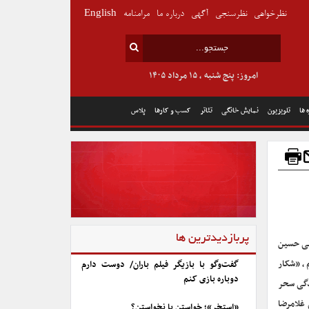
نظرخواهی
نظرسنجی
آگهی
درباره ما
مرامنامه
English
امروز: پنج شنبه , ۱۵ مرداد ۱۴۰۵
 ها
تلویزیون
نمایش خانگی
تئاتر
کسب و کارها
پلاس
پربازدیدترین ها
انی حسین
، «شکار
گفت‌وگو با بازیگر فیلم باران/ دوست دارم
دوباره بازی کنم
دگی سحر
غلامرضا
«استخر»؛ خواستن یا نخواستن؟