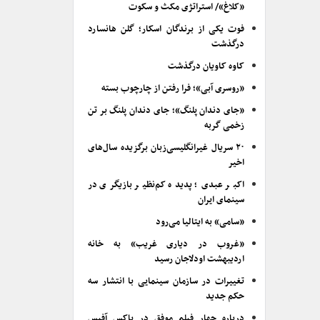
«کلاغ»/ استراتژی مکث و سکوت
فوت یکی از برندگان اسکار؛ گلن هانسارد
درگذشت
کاوه کاویان درگذشت
«روسری آبی»؛ فرا رفتن از چارچوب بسته
«جای دندان پلنگ»؛ جای دندان پلنگ بر تن
زخمی گربه
۲۰ سریال غیرانگلیسی‌زبان برگزیده سال‌های
اخیر
اکبر عبدی؛ پدیده کم‌نظیر بازیگری در
سینمای ایران
«سامی» به ایتالیا می‌رود
«غروب در دیاری غریب» به خانه
اردیبهشت اودلاجان رسید
تغییرات در سازمان سینمایی با انتشار سه
حکم جدید
درباره چهار فیلم موفق در باکس آفیس