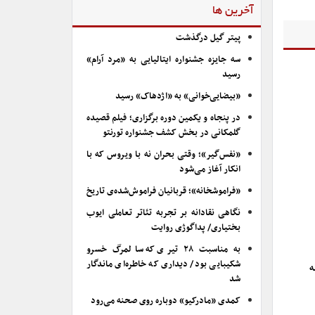
آخرین ها
پیتر گیل درگذشت
سه جایزه جشنواره ایتالیایی به «مرد آرام»
رسید
«بیضایی‌خوانی» به «اژدهاک» رسید
در پنجاه و یکمین دوره برگزاری؛ فیلم قصیده
گلمکانی در بخش کشف جشنواره تورنتو
«نفس‌گیر»؛ وقتی بحران نه با ویروس که با
انکار آغاز می‌شود
«فراموشخانه»؛ قربانیان فراموش‌شده‌ی تاریخ
نگاهی نقادانه بر تجربه تئاتر تعاملی ایوب
بختیاری/ پداگوژی روایت
به مناسبت ۲۸ تیری که سالمرگ خسرو
شکیبایی بود/ دیداری که خاطره‌ای ماندگار
ه
شد
کمدی «مادرکیو» دوباره روی صحنه می‌رود