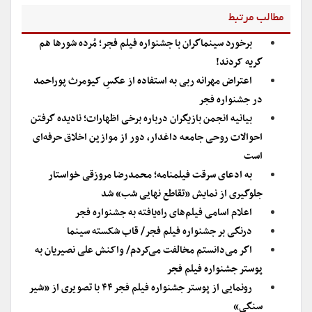
مطالب مرتبط
برخورد سینماگران با جشنواره فیلم فجر؛ مُرده شورها هم
گریه کردند!
اعتراض مهرانه ربی به استفاده از عکسِ کیومرث پوراحمد
در جشنواره فجر
بیانیه انجمن بازیگران درباره برخی اظهارات؛ نادیده گرفتن
احوالات روحی جامعه داغدار، دور از موازین اخلاق حرفه‌ای
است
به ادعای سرقت فیلمنامه؛ محمدرضا مروزقی خواستار
جلوگیری از نمایش «تقاطع نهایی شب» شد
اعلام اسامی فیلم‌های راه‌یافته به جشنواره فجر
درنگی بر جشنواره فیلم فجر/ قاب شکسته سینما
اگر می‌دانستم مخالفت می‌کردم/ واکنش علی نصیریان به
پوستر جشنواره فیلم فجر
رونمایی از پوستر جشنواره فیلم فجر ۴۴ با تصویری از «شیر
سنگی»