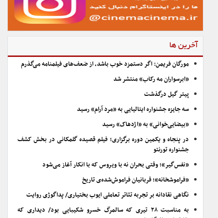
آخرین ها
مورگان فریمن: اگر دستمزد خوب باشد، از ضعف‌های فیلمنامه می‌گذرم
«ابرسواران مه رکاب» منتشر شد
پیتر گیل درگذشت
سه جایزه جشنواره ایتالیایی به «مرد آرام» رسید
«بیضایی‌خوانی» به «اژدهاک» رسید
در پنجاه و یکمین دوره برگزاری؛ فیلم قصیده گلمکانی در بخش کشف
جشنواره تورنتو
«نفس‌گیر»؛ وقتی بحران نه با ویروس که با انکار آغاز می‌شود
«فراموشخانه»؛ قربانیان فراموش‌شده‌ی تاریخ
نگاهی نقادانه بر تجربه تئاتر تعاملی ایوب بختیاری/ پداگوژی روایت
به مناسبت ۲۸ تیری که سالمرگ خسرو شکیبایی بود/ دیداری که