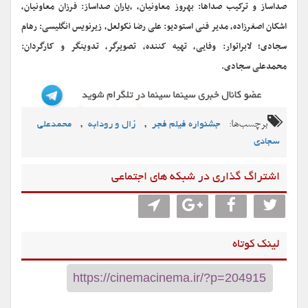
صداساز و ترکیب صداها: بهروز معاونیان، ،یاران صداساز: فرزان معاونیان،
اشکان اصغرزاده، مدیر فنی استودیو: علی رضا نکولعل، زیرنویس انگلیسی: رهام
سجادی؛ لابراتوار: وفایی، تهیه کننده، تصویرگر، تدوینگر و کارگردان:
محمدعلی سجادی.
برچسب‌ها:
,
,
جشنواره فیلم فجر
زال و رودابه
محمدعلی
سجادی
اشتراگ گذاری در شبکه های اجتماعی
لینک کوتاه