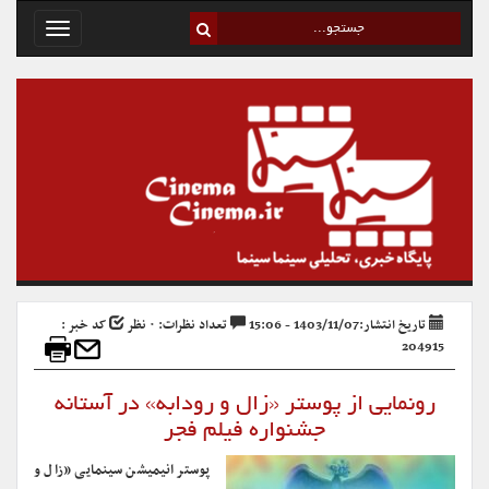
Toggle
avigation
تاریخ انتشار:1403/11/07 - 15:06
تعداد نظرات: ۰ نظر
کد خبر :
204915
رونمایی از پوستر «زال و رودابه» در آستانه
جشنواره فیلم فجر
پوستر انیمیشن سینمایی «زال و