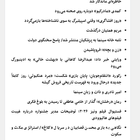
خاطره‌ای ماندگار شد
کمدی «مادرکیو» دوباره روی صحنه می‌رود
«روز افشاگری»؛ وقتی اسپیلبرگ به سوی ناشناخته‌ها بازمی‌گردد
مریم همتیان درگذشت
نامه خانه سینما به پزشکیان منتشر شد/ پاسخ سخنگوی دولت
«زن و بچه»؛ فروپاشیدن
ورایتی خبر داد؛ عبدالرضا کاهانی با «بهشت خالی» به ادینبورگ
می‌رود
رکورد «انتقام‌جویان: پایان بازی» شکست؛ «مرد عنکبوتی: روز کاملاً
جدید» درحال ورود به فهرست تاریخی فروش گیشه
امیر نادری و ذات و زبان سینما
رمان «رخشان»؛ گُذار از خامیِ عاطفی تا رسیدن به بلوغ فکری
فستیوال فیلم ونیز ۲۰۲۶؛ توضیحات مدیر جشنواره درباره غیبت
فیلم‌های هالیوودی
نگاهی به بازی محسن قصابیان در سریال «کلاغ»/ استراتژی مکث و
سکوت