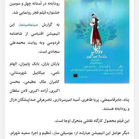
رودابه» در آستانه چهل و سومین
جشنواره فیلم فجر رونمایی شد.
به گزارش
سینماسینما
، این
انیمیشن اقتباسی از شاهنامه
فردوسی وبه روایت محمدعلی
سجادی است.
یارتان یاران، بابک پاییزان، الهام
نامی، میکاییل شهرستانی،
کامران ملک مطیعی، محسن
اکبری، آزاده اکبری، لادن سلطان
پناه، جابرقاسمعلی، پریا طاهری، آسیه امیرسرداری، ناصرعرفی صداپیشگان «زال
و رودابه» هستند.
این فیلم محصول کارگاه نقاشی متحرک اوجا است.
دیگر عوامل این انیمیشن عبارتند از: موسیقی ساز، تنظیم و اجرا: سعید شهرام،