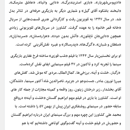
«ادیپوس‌شهریار»، «بازی استریندبرگ»، «دایی وانیا»، «عاشق مترسک»،
«لبخند باشکوه آقای گیل» و شماری دیگر به بازیگری حرفه‌ای در تئاتر بدل
شد. در سال ۱۳۴۷ به تلویزیون رفت و کارگردانی هنری قسمت‌هایی از سریال
«خانه قمر خانم» را به عهده گرفت. کشاورز در سریال‌های تلویزیونی زیادی
همچون «دایی‌جان ناپلئون»، «آتش بدون دود»، «هزاردستان»، «سـربداران»،
«سلطان و شـبان»، «گـرگ‌ها»، «پدرسـالار» و غیـره نقش‌آفرینی کرده است.
او برای نخستین‌بار سال ۱۳۴۳ با فیلم «شب قوزی» ساخته فرخ غفاری بازیگری
سینما را تجربه کرد و تاکنون در ۴۷ فیلم سینمایی ایفای نقش کرده‌است.
«رگبار، خشت و آینه، برزخی‌ها، کمال‌الملک، مردی که موش شد، کفش‌های
میرزا نوروز، مادر، جست‌وجو در جزیره، ناصرالدین شاه آکتور سینما، دلشدگان،
آقای بخشدار، زیر درختان زیتون، روز واقعه و کمیته مجازات از جمله کار های
او است. کشاورز با بازی در فیلم مهم ابراهیم گلستان «خشت و آینه» درواقع
سابقه حضور در سینمای روشنفکری ایران پیش از بهمن ۵۷ را داشته است. با
محمد علی کشاورز این چهره مهم و بزرگ سینمای ایران درباره ابراهیم گلستان
و حضورش در فیلم خشت و آینه گفت‌وگوی کوتاهی داشته‌ایم که با هم