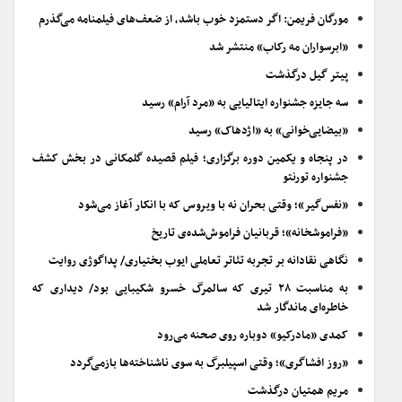
مورگان فریمن: اگر دستمزد خوب باشد، از ضعف‌های فیلمنامه می‌گذرم
«ابرسواران مه رکاب» منتشر شد
پیتر گیل درگذشت
سه جایزه جشنواره ایتالیایی به «مرد آرام» رسید
«بیضایی‌خوانی» به «اژدهاک» رسید
در پنجاه و یکمین دوره برگزاری؛ فیلم قصیده گلمکانی در بخش کشف
جشنواره تورنتو
«نفس‌گیر»؛ وقتی بحران نه با ویروس که با انکار آغاز می‌شود
«فراموشخانه»؛ قربانیان فراموش‌شده‌ی تاریخ
نگاهی نقادانه بر تجربه تئاتر تعاملی ایوب بختیاری/ پداگوژی روایت
به مناسبت ۲۸ تیری که سالمرگ خسرو شکیبایی بود/ دیداری که
خاطره‌ای ماندگار شد
کمدی «مادرکیو» دوباره روی صحنه می‌رود
«روز افشاگری»؛ وقتی اسپیلبرگ به سوی ناشناخته‌ها بازمی‌گردد
مریم همتیان درگذشت