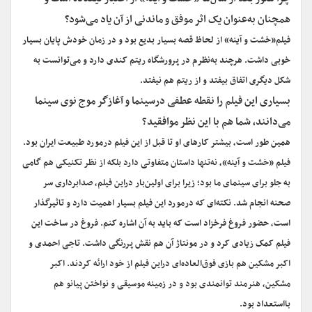
همچنان به‌عنوان یک اثر موفق و ماندنی از آن یاد می‌شود؟
فیلم«خشت و آینه» از لحاظ قصه بسیار بدیع بود و در زمان خودش پایان بسیار
خوبی داشت. هرچند به‌نظرم در پرورشگاه ریتم کندی دارد و می‌توانست به
شکل دیگری اتفاق بیفتد و از ریتم هم نیفتد.
بسیاری این فیلم را نقطه عطفی درسینما و آغازگر موج نوی سینما
می‌دانند، شما هم با این نظر موافقید؟
همین طور است، بیشتر کارهای او تا قبل از این فیلم درمورد طبیعت ایران بود.
فیلم «خشت و آینه»، نه‌تنها داستان متفاوتی دارد بلکه از نظر تکنیکی هم گامی
به جلو برای سینمای ما بود؛ زیرا برای اولین‌بار دراین فیلم، صدابرداری سر
صحنه انجام شد. نکته‌ای که درمورد این فیلم بسیار اهمیت دارد و تاثیرگذار
است، حضور فروغ فرخزاد است که باید به آن اشاره کنم. فروغ در ساخت این
فیلم کمک زیادی کرد و در مونتاژ آن هم نقش پررنگی داشت. تاجی احمدی و
اکبر مشکین هم بازی فوق‌العاده‌ای دراین فیلم از خود ارائه کردند. اکبر
مشکین، هنرمند توانمندی بود و در زمینه موسیقی و نواختن پیانو هم
بااستعداد بود.