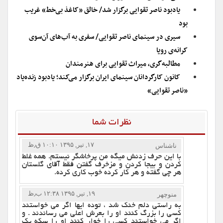
یادبود ناصر تقوایی برگزار شد/ خالق «کاغذ بی‌خط» غریب
بود
سیری در سینمای ناصر تقوایی/ سفری به آب‌های آن‌سوی
کرانه‌​ی رویا
مطالبه‌گری، میراث تقوایی برای هنرمندان
کانون کارگردانان سینمای ایران برگزار می‌کند؛ یادبود زنده‌یاد
«ناصر تقوایی»
نظرات شما
۱۷, تیر, ۱۳۹۵ ۱۰:۱۰ ق٫ظ
ناشناس
با این حرف زدنش میگه من پرخاشگر نیستم. همه غلط
کردن و بیجا کردن و مزخرف گفتن فقط آقای گلستان
هر چی گفته و هر کار کرده خوب کاری کرده.
۱۹, تیر, ۱۳۹۵ ۱۲:۳۸ ب٫ظ
منوچهر
به راستی دلم خنک شد ، توده ایها اگر می خواستند
کسی را بزرگ کنند او را بعرش اعلی می رساندند . و
اگر می خواستند کسی را خوار کنند او را سکه یک