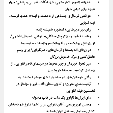
به بهانه زادروز کیارستمی، شهیدثالث، تقوایی و پناهی؛ چهار
شیوه برای دیدنِ جهان
خوانشی فرمال و اجتماعی از «خشت و آینه»؛ خشتِ توسعه،
آینه تنهایی
برای بهرام بیضایی/ اسطوره همیشه زنده
مقایسه فیلمنامه «کوچک جنگلی» تقوایی با سریال افخمی/
از پژوهشِ روایت‌محور تا روایتِ موردپسند صداوسیما
در ژرفای اندیشه‌ها و آرمان‌های ناصرتقوایی/ برای رسم
عاشق‌کشی و مرگ خاموشِ بزرگان
سیر تحول قهرمان و جبر محیط در سینمای ناصر تقوایی: از
«صادق کرده» تا «ناخدا خورشید»
وقتی درختان شهر در جشنواره شهر موضوعیت ندارد
ترکیب‌بندیِ بحران: واکاوی منطق قاب، نور و مونتاژ در
نخستین فیلم تقوایی
«ای ایران»؛ تابلوی یک ملت در قاب ماسوله
محسن امیریوسفی: آقای تقوایی عزیز! شما هنوز هم ناخدای
کشتی سینمای مستقل ایران هستید