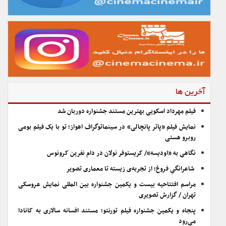
آخرین ها
فیلم مهرداد اسکویی بهترین مستند جشنواره دوربان شد
نمایش فیلم «پاتر پانچالی» در سینماتوگراف اهواز؛ تو با یک فیلم بومی
روبرو هستی
نگاهی به «اودیسه»/ کریستوفر نولان در دام نفرین کرونوس
شاعرانگیِ فروغ؛ از تجربه‌ی زیسته تا معماری تصویر
مراسم افتتاحیه بیست و یکمین جشنواره بین المللی نمایش عروسکی
تهران / گزارش تصویری
پنجاه و یکمین جشنواره فیلم تورنتو؛ مستند افسانه سالاری به کانادا
می‌رود