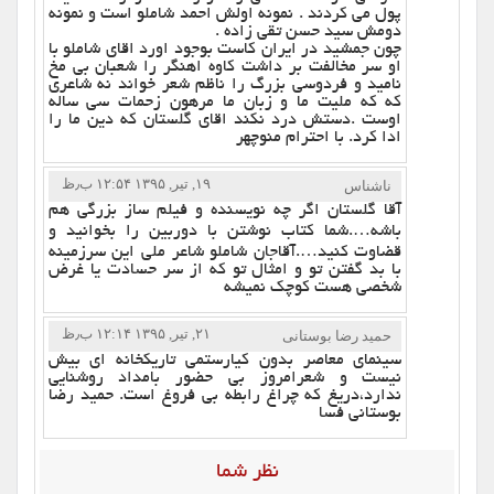
پول می کردند . نمونه اولش احمد شاملو است و نمونه
دومش سید حسن تقی زاده .
چون جمشید در ایران کاست بوجود اورد اقای شاملو با
او سر مخالفت بر داشت کاوه اهنگر را شعبان بی مخ
نامید و فردوسی بزرگ را ناظم شعر خواند نه شاعری
که که ملیت ما و زبان ما مرهون زحمات سی ساله
اوست .دستش درد نکند اقای گلستان که دین ما را
ادا کرد. با احترام منوچهر
۱۹, تیر, ۱۳۹۵ ۱۲:۵۴ ب٫ظ
ناشناس
آقا گلستان اگر چه نویسنده و فیلم ساز بزرگی هم
باشه….شما کتاب نوشتن با دوربین را بخوانید و
قضاوت کنید….آقاجان شاملو شاعر ملی این سرزمینه
با بد گفتن تو و امثال تو که از سر حسادت یا غرض
شخصی هست کوچک نمیشه
۲۱, تیر, ۱۳۹۵ ۱۲:۱۴ ب٫ظ
حمید رضا بوستانی
سینمای معاصر بدون کیارستمی تاریکخانه ای بیش
نیست و شعرامروز بی حضور بامداد روشنایی
ندارد،دریغ که چراغ رابطه بی فروغ است. حمید رضا
بوستانی فسا
نظر شما