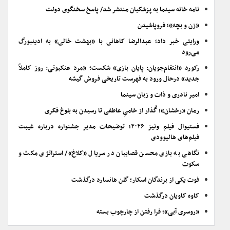
نامه خانه سینما به پزشکیان منتشر شد/ پاسخ سخنگوی دولت
«زن و بچه»؛ فروپاشیدن
ورایتی خبر داد؛ عبدالرضا کاهانی با «بهشت خالی» به ادینبورگ
می‌رود
رکورد «انتقام‌جویان: پایان بازی» شکست؛ «مرد عنکبوتی: روز کاملاً
جدید» درحال ورود به فهرست تاریخی فروش گیشه
امیر نادری و ذات و زبان سینما
رمان «رخشان»؛ گُذار از خامیِ عاطفی تا رسیدن به بلوغ فکری
فستیوال فیلم ونیز ۲۰۲۶؛ توضیحات مدیر جشنواره درباره غیبت
فیلم‌های هالیوودی
نگاهی به بازی محسن قصابیان در سریال «کلاغ»/ استراتژی مکث و
سکوت
فوت یکی از برندگان اسکار؛ گلن هانسارد درگذشت
کاوه کاویان درگذشت
«روسری آبی»؛ فرا رفتن از چارچوب بسته