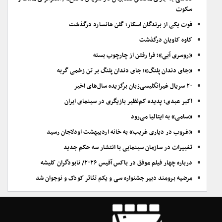
سکوت
فوت یکی از برندگان اسکار؛ گلن هانسارد درگذشت
کاوه کاویان درگذشت
«روسری آبی»؛ فرا رفتن از چارچوب بسته
«جای دندان پلنگ»؛ جای دندان پلنگ بر تن زخمی گربه
۲۰ سریال غیرانگلیسی‌زبان برگزیده سال‌های اخیر
اکبر عبدی؛ پدیده کم‌نظیر بازیگری در سینمای ایران
«سامی» به ایتالیا می‌رود
«غروب در دیاری غریب» به خانه اردیبهشت اودلاجان رسید
تغییرات در سازمان سینمایی با انتشار سه حکم جدید
درباره چهار فیلم موفق در باکس آفیس ۲۰۲۶/ نابودگران کلیشه
مرضیه برومند دبیر جشنواره سی و یکم تئاتر کودک و نوجوان شد