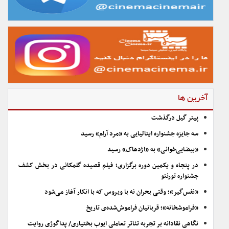
آخرین ها
پیتر گیل درگذشت
سه جایزه جشنواره ایتالیایی به «مرد آرام» رسید
«بیضایی‌خوانی» به «اژدهاک» رسید
در پنجاه و یکمین دوره برگزاری؛ فیلم قصیده گلمکانی در بخش کشف
جشنواره تورنتو
«نفس‌گیر»؛ وقتی بحران نه با ویروس که با انکار آغاز می‌شود
«فراموشخانه»؛ قربانیان فراموش‌شده‌ی تاریخ
نگاهی نقادانه بر تجربه تئاتر تعاملی ایوب بختیاری/ پداگوژی روایت