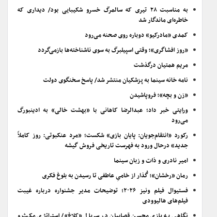
به مناسبت ۲۸ تیری که سالمرگ خسرو شکیبایی بود/ دیداری که
خاطره‌ای ماندگار شد
کمدی «مادرکیو» دوباره روی صحنه می‌رود
«روز افشاگری»؛ وقتی اسپیلبرگ به سوی ناشناخته‌ها بازمی‌گردد
مریم همتیان درگذشت
نامه خانه سینما به پزشکیان منتشر شد/ پاسخ سخنگوی دولت
«زن و بچه»؛ فروپاشیدن
ورایتی خبر داد؛ عبدالرضا کاهانی با «بهشت خالی» به ادینبورگ
می‌رود
رکورد «انتقام‌جویان: پایان بازی» شکست؛ «مرد عنکبوتی: روز کاملاً
جدید» درحال ورود به فهرست تاریخی فروش گیشه
امیر نادری و ذات و زبان سینما
رمان «رخشان»؛ گُذار از خامیِ عاطفی تا رسیدن به بلوغ فکری
فستیوال فیلم ونیز ۲۰۲۶؛ توضیحات مدیر جشنواره درباره غیبت
فیلم‌های هالیوودی
نگاهی به بازی محسن قصابیان در سریال «کلاغ»/ استراتژی مکث و