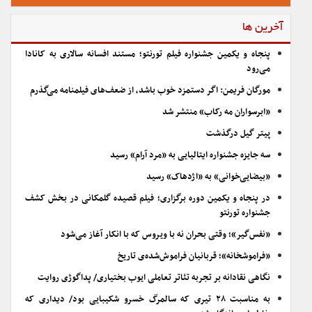
آخرین ها
پنجاه و یکمین جشنواره فیلم تورنتو؛ مستند افسانه سالاری به کانادا
می‌رود
مورگان فریمن: اگر دستمزد خوب باشد، از ضعف‌های فیلمنامه می‌گذرم
«ابرسواران مه رکاب» منتشر شد
پیتر گیل درگذشت
سه جایزه جشنواره ایتالیایی به «مرد آرام» رسید
«بیضایی‌خوانی» به «اژدهاک» رسید
در پنجاه و یکمین دوره برگزاری؛ فیلم قصیده گلمکانی در بخش کشف
جشنواره تورنتو
«نفس‌گیر»؛ وقتی بحران نه با ویروس که با انکار آغاز می‌شود
«فراموشخانه»؛ قربانیان فراموش‌شده‌ی تاریخ
نگاهی نقادانه بر تجربه تئاتر تعاملی ایوب بختیاری/ پداگوژی روایت
به مناسبت ۲۸ تیری که سالمرگ خسرو شکیبایی بود/ دیداری که