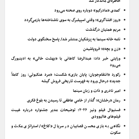
خاطره‌ای ماندگار شد
کمدی «مادرکیو» دوباره روی صحنه می‌رود
«روز افشاگری»؛ وقتی اسپیلبرگ به سوی ناشناخته‌ها بازمی‌گردد
مریم همتیان درگذشت
نامه خانه سینما به پزشکیان منتشر شد/ پاسخ سخنگوی دولت
«زن و بچه»؛ فروپاشیدن
ورایتی خبر داد؛ عبدالرضا کاهانی با «بهشت خالی» به ادینبورگ
می‌رود
رکورد «انتقام‌جویان: پایان بازی» شکست؛ «مرد عنکبوتی: روز کاملاً
جدید» درحال ورود به فهرست تاریخی فروش گیشه
امیر نادری و ذات و زبان سینما
رمان «رخشان»؛ گُذار از خامیِ عاطفی تا رسیدن به بلوغ فکری
فستیوال فیلم ونیز ۲۰۲۶؛ توضیحات مدیر جشنواره درباره غیبت
فیلم‌های هالیوودی
نگاهی به بازی محسن قصابیان در سریال «کلاغ»/ استراتژی مکث و
سکوت