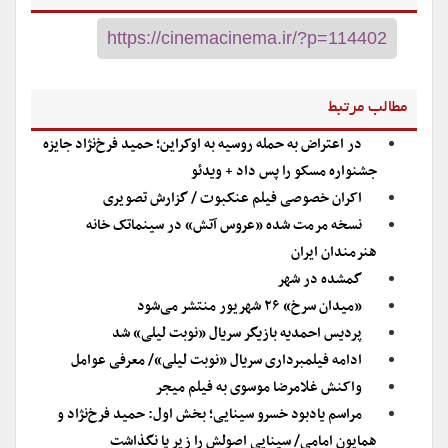
مطالب مرتبط
در اعتراض به حمله روسیه به اوکراین؛ حمید فرخ‌نژاد جایزه
جشنواره مسکو را پس داد + ویدئو
اکران خصوصی فیلم عنکبوت / گزارش تصویری
نسخه مرمت شده «عروس آتش» در سینماتک خانه
هنرمندان ایران
گمشده در شهر
«میدان سرخ» ۲۶ شهریور منتشر می‌شود
پردیس احمدیه بازیگر سریال «نوبت لیلی» شد
ادامه فیلمبرداری سریال «نوبت لیلی»/ معرفی عوامل
واکنش غلامرضا موسوی به فیلم میجر
مراسم یادبود خسرو سینایی‌؛ بخش اول: حمید فرخ‌نژاد و
همایون امامی/ سینایی اصولش را زیر پا نگذاشت