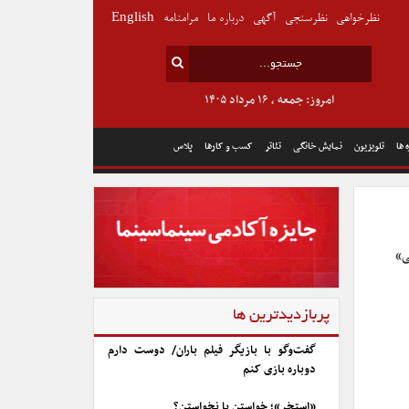
نظرخواهی
نظرسنجی
آگهی
درباره ما
مرامنامه
English
امروز: جمعه , ۱۶ مرداد ۱۴۰۵
 ها
تلویزیون
نمایش خانگی
تئاتر
کسب و کارها
پلاس
ی»
پربازدیدترین ها
گفت‌وگو با بازیگر فیلم باران/ دوست دارم
دوباره بازی کنم
«استخر»؛ خواستن یا نخواستن؟