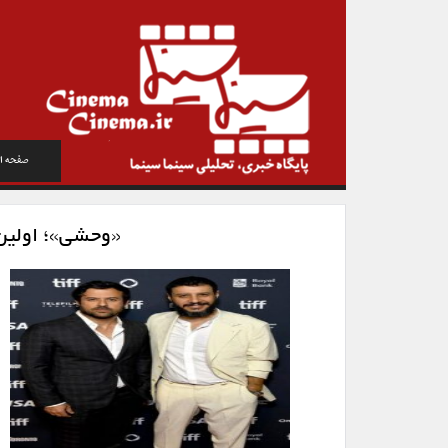
صفحه ا
«وحشی»؛ اولین 