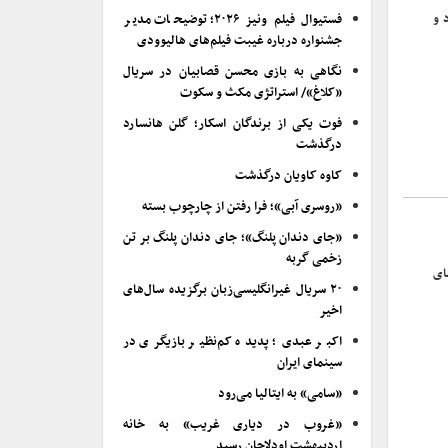
 رقم فروش ۱۱ میلیارد و
فستیوال فیلم ونیز ۲۰۲۶؛ توضیحات مدیر
جشنواره درباره غیبت فیلم‌های هالیوودی
نگاهی به بازی محسن قصابیان در سریال
«کلاغ»/ استراتژی مکث و سکوت
فوت یکی از برندگان اسکار؛ گلن هانسارد
درگذشت
کاوه کاویان درگذشت
«روسری آبی»؛ فرا رفتن از چارچوب بسته
«جای دندان پلنگ»؛ جای دندان پلنگ بر تن
زخمی گربه
ای
۲۰ سریال غیرانگلیسی‌زبان برگزیده سال‌های
اخیر
اکبر عبدی؛ پدیده کم‌نظیر بازیگری در
سینمای ایران
«سامی» به ایتالیا می‌رود
«غروب در دیاری غریب» به خانه
اردیبهشت اودلاجان رسید