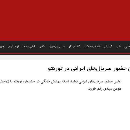
صلی
خبر
گزارش
نقد / یادداشت
گفت و گو
سینمای جهان
عکس
فیلم و صدا
نوستالژی
چهره
حضور سریال‌های ایرانی در تورنتو
اولین حضور سریال‌های ایرانی تولید شبکه نمایش خانگی در جشنواره تورنتو با «وحش
هومن سیدی رقم خورد.