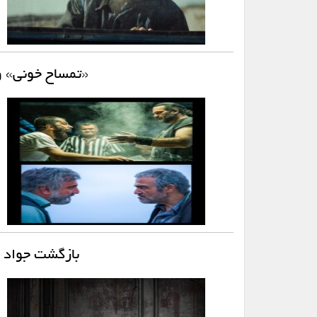
«تمساح خونی» و
بازگشت جواد عز