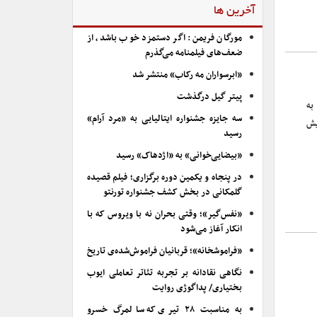
آخرین ها
مورگان فریمن: اگر دستمزد خوب باشد، از
ضعف‌های فیلمنامه می‌گذرم
«ابرسواران مه رکاب» منتشر شد
پیتر گیل درگذشت
به
سه جایزه جشنواره ایتالیایی به «مرد آرام»
بکه نمایش
رسید
«بیضایی‌خوانی» به «اژدهاک» رسید
در پنجاه و یکمین دوره برگزاری؛ فیلم قصیده
گلمکانی در بخش کشف جشنواره تورنتو
«نفس‌گیر»؛ وقتی بحران نه با ویروس که با
انکار آغاز می‌شود
«فراموشخانه»؛ قربانیان فراموش‌شده‌ی تاریخ
نگاهی نقادانه بر تجربه تئاتر تعاملی ایوب
بختیاری/ پداگوژی روایت
به مناسبت ۲۸ تیری که سالمرگ خسرو