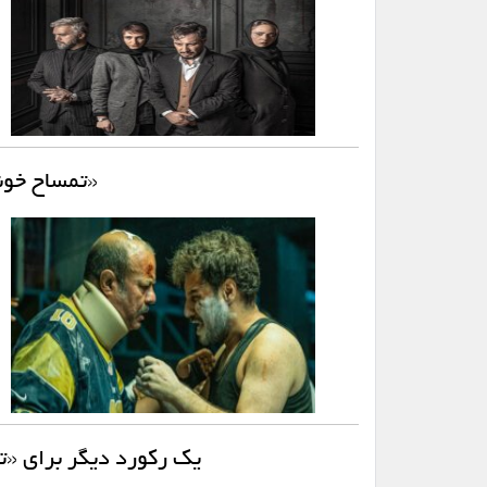
«تمساح خونی» ۴۰ روزه ۱۰۰ می
یک رکورد دیگر برای «تمساح خونی»؛ ۱۱.۵