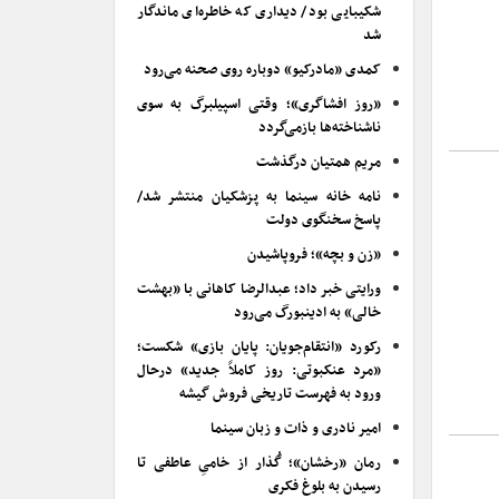
شکیبایی بود/ دیداری که خاطره‌ای ماندگار
شد
کمدی «مادرکیو» دوباره روی صحنه می‌رود
«روز افشاگری»؛ وقتی اسپیلبرگ به سوی
ناشناخته‌ها بازمی‌گردد
مریم همتیان درگذشت
نامه خانه سینما به پزشکیان منتشر شد/
پاسخ سخنگوی دولت
«زن و بچه»؛ فروپاشیدن
ورایتی خبر داد؛ عبدالرضا کاهانی با «بهشت
خالی» به ادینبورگ می‌رود
رکورد «انتقام‌جویان: پایان بازی» شکست؛
«مرد عنکبوتی: روز کاملاً جدید» درحال
ورود به فهرست تاریخی فروش گیشه
امیر نادری و ذات و زبان سینما
رمان «رخشان»؛ گُذار از خامیِ عاطفی تا
رسیدن به بلوغ فکری