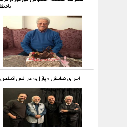
نامنظ
اجرای نمایش «پازل» در لس‌آنجلس پای