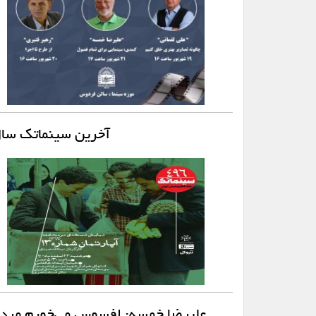
آخرین سینماتک سال ۱۴۰۰ و نمایش «آپارتمان شمار
علیرضا خمسه: افسوس می‌خورم مردم ه