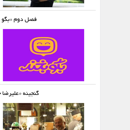
فصل دوم «بگو ب
گنجینه «علیرضا 