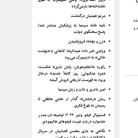
«روز افشاگری»؛ وقتی اسپیلبرگ به سوی
ناشناخته‌ها بازمی‌گردد
مریم همتیان درگذشت
 هنوز ۷۰ سالم نشده
نامه خانه سینما به پزشکیان منتشر شد/
 و
پاسخ سخنگوی دولت
«زن و بچه»؛ فروپاشیدن
ورایتی خبر داد؛ عبدالرضا کاهانی با «بهشت
خالی» به ادینبورگ می‌رود
رکورد «انتقام‌جویان: پایان بازی» شکست؛
«مرد عنکبوتی: روز کاملاً جدید» درحال
ورود به فهرست تاریخی فروش گیشه
امیر نادری و ذات و زبان سینما
ان
رمان «رخشان»؛ گُذار از خامیِ عاطفی تا
رسیدن به بلوغ فکری
فستیوال فیلم ونیز ۲۰۲۶؛ توضیحات مدیر
جشنواره درباره غیبت فیلم‌های هالیوودی
نگاهی به بازی محسن قصابیان در سریال
«کلاغ»/ استراتژی مکث و سکوت