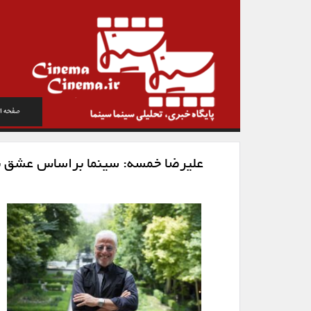
صفحه ا
علیرضا خمسه: سینما براساس عشق ب