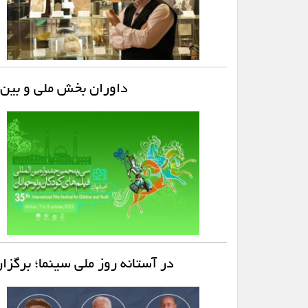
داوران بخش ملی و بین‌الملل جشنواره۵
در آستانه روز ملی سینما؛ برگزا