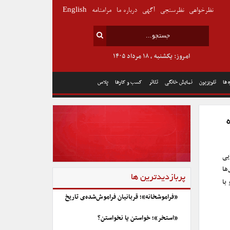
نظرخواهی
نظرسنجی
آگهی
درباره ما
مرامنامه
English
امروز: یکشنبه , ۱۸ مرداد ۱۴۰۵
 ها
تلویزیون
نمایش خانگی
تئاتر
کسب و کارها
پلاس
‌هایی
ها
پربازدیدترین ها
 با
«فراموشخانه»؛ قربانیان فراموش‌شده‌ی تاریخ
«استخر»؛ خواستن یا نخواستن؟