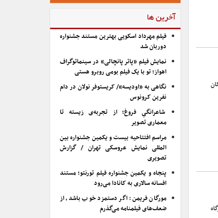
آخرین ها
فیلم مهرداد اسکویی بهترین مستند جشنواره
دوربان شد
نمایش فیلم «پاتر پانچالی» در سینماتوگراف
اهواز؛ تو با یک فیلم بومی روبرو هستی
ان
نگاهی به «اودیسه»/ کریستوفر نولان در دام
نفرین کرونوس
شاعرانگیِ فروغ؛ از تجربه‌ی زیسته تا
معماری تصویر
مراسم افتتاحیه بیست و یکمین جشنواره بین
المللی نمایش عروسکی تهران / گزارش
تصویری
پنجاه و یکمین جشنواره فیلم تورنتو؛ مستند
افسانه سالاری به کانادا می‌رود
مورگان فریمن: اگر دستمزد خوب باشد، از
گاه
ضعف‌های فیلمنامه می‌گذرم