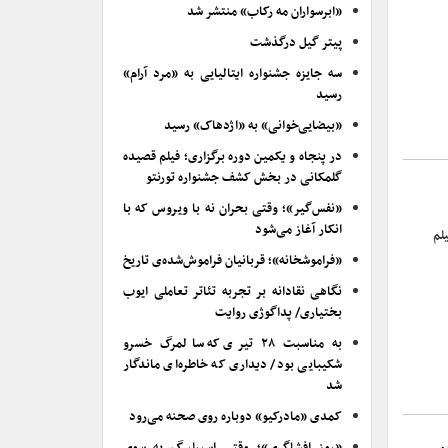
«ابرسواران مه رکاب» منتشر شد
پیتر گیل درگذشت
سه جایزه جشنواره ایتالیایی به «مرد آرام»
رسید
«بیضایی‌خوانی» به «اژدهاک» رسید
در پنجاه و یکمین دوره برگزاری؛ فیلم قصیده
گلمکانی در بخش کشف جشنواره تورنتو
«نفس‌گیر»؛ وقتی بحران نه با ویروس که با
انکار آغاز می‌شود
ه فیلم
«فراموشخانه»؛ قربانیان فراموش‌شده‌ی تاریخ
نگاهی نقادانه بر تجربه تئاتر تعاملی ایوب
بختیاری/ پداگوژی روایت
به مناسبت ۲۸ تیری که سالمرگ خسرو
شکیبایی بود/ دیداری که خاطره‌ای ماندگار
شد
کمدی «مادرکیو» دوباره روی صحنه می‌رود