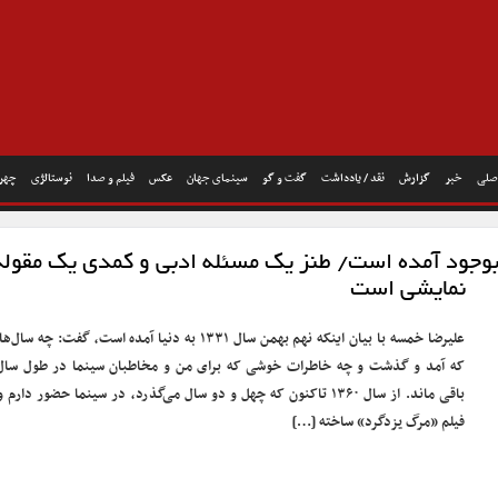
صلی
خبر
گزارش
نقد / یادداشت
گفت و گو
سینمای جهان
عکس
فیلم و صدا
نوستالژی
چهره
وجود آمده است/ طنز یک مسئله ادبی و کمدی یک مقوله
نمایشی است
علیرضا خمسه با بیان اینکه نهم بهمن سال ۱۳۳۱ به دنیا آمده است، گفت: چه سال
که آمد و گذشت و چه خاطرات خوشی که برای من و مخاطبان سینما در طول سال‌
باقی ماند. از سال ۱۳۶۰ تاکنون که چهل و دو سال می‌گذرد، در سینما حضور دارم و
فیلم «مرگ یزدگرد» ساخته […]