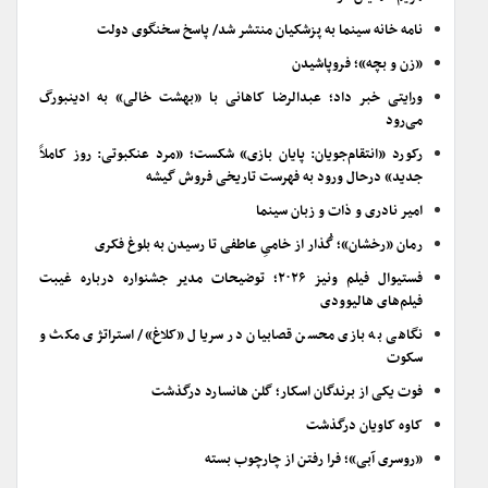
نامه خانه سینما به پزشکیان منتشر شد/ پاسخ سخنگوی دولت
«زن و بچه»؛ فروپاشیدن
ورایتی خبر داد؛ عبدالرضا کاهانی با «بهشت خالی» به ادینبورگ
می‌رود
رکورد «انتقام‌جویان: پایان بازی» شکست؛ «مرد عنکبوتی: روز کاملاً
جدید» درحال ورود به فهرست تاریخی فروش گیشه
امیر نادری و ذات و زبان سینما
رمان «رخشان»؛ گُذار از خامیِ عاطفی تا رسیدن به بلوغ فکری
فستیوال فیلم ونیز ۲۰۲۶؛ توضیحات مدیر جشنواره درباره غیبت
فیلم‌های هالیوودی
نگاهی به بازی محسن قصابیان در سریال «کلاغ»/ استراتژی مکث و
سکوت
فوت یکی از برندگان اسکار؛ گلن هانسارد درگذشت
کاوه کاویان درگذشت
«روسری آبی»؛ فرا رفتن از چارچوب بسته