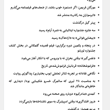
می‌رود
مورگان فریمن: اگر دستمزد خوب باشد، از ضعف‌های فیلمنامه می‌گذرم
«ابرسواران مه رکاب» منتشر شد
پیتر گیل درگذشت
سه جایزه جشنواره ایتالیایی به «مرد آرام» رسید
«بیضایی‌خوانی» به «اژدهاک» رسید
در پنجاه و یکمین دوره برگزاری؛ فیلم قصیده گلمکانی در بخش کشف
جشنواره تورنتو
«نفس‌گیر»؛ وقتی بحران نه با ویروس که با انکار آغاز می‌شود
«فراموشخانه»؛ قربانیان فراموش‌شده‌ی تاریخ
نگاهی نقادانه بر تجربه تئاتر تعاملی ایوب بختیاری/ پداگوژی روایت
به مناسبت ۲۸ تیری که سالمرگ خسرو شکیبایی بود/ دیداری که
خاطره‌ای ماندگار شد
کمدی «مادرکیو» دوباره روی صحنه می‌رود
«روز افشاگری»؛ وقتی اسپیلبرگ به سوی ناشناخته‌ها بازمی‌گردد
مریم همتیان درگذشت