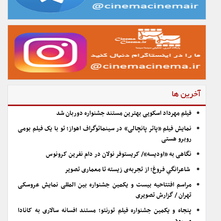
آخرین ها
فیلم مهرداد اسکویی بهترین مستند جشنواره دوربان شد
نمایش فیلم «پاتر پانچالی» در سینماتوگراف اهواز؛ تو با یک فیلم بومی
روبرو هستی
نگاهی به «اودیسه»/ کریستوفر نولان در دام نفرین کرونوس
شاعرانگیِ فروغ؛ از تجربه‌ی زیسته تا معماری تصویر
مراسم افتتاحیه بیست و یکمین جشنواره بین المللی نمایش عروسکی
تهران / گزارش تصویری
پنجاه و یکمین جشنواره فیلم تورنتو؛ مستند افسانه سالاری به کانادا