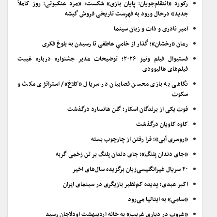
رکورد «انتقام‌جویان: پایان بازی» شکست؛ «مرد عنکبوتی: روز کاملاً
جدید» درحال ورود به فهرست تاریخی فروش گیشه
امیر نادری و ذات و زبان سینما
رمان «رخشان»؛ گُذار از خامیِ عاطفی تا رسیدن به بلوغ فکری
فستیوال فیلم ونیز ۲۰۲۶؛ توضیحات مدیر جشنواره درباره غیبت
فیلم‌های هالیوودی
نگاهی به بازی محسن قصابیان در سریال «کلاغ»/ استراتژی مکث و
سکوت
فوت یکی از برندگان اسکار؛ گلن هانسارد درگذشت
کاوه کاویان درگذشت
«روسری آبی»؛ فرا رفتن از چارچوب بسته
«جای دندان پلنگ»؛ جای دندان پلنگ بر تن زخمی گربه
۲۰ سریال غیرانگلیسی‌زبان برگزیده سال‌های اخیر
اکبر عبدی؛ پدیده کم‌نظیر بازیگری در سینمای ایران
«سامی» به ایتالیا می‌رود
«غروب در دیاری غریب» به خانه اردیبهشت اودلاجان رسید