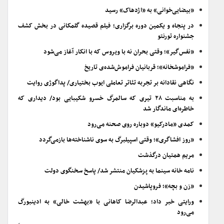
«بیضایی‌خوانی» به «اژدهاک» رسید
در پنجاه و یکمین دوره برگزاری؛ فیلم قصیده گلمکانی در بخش کشف
جشنواره تورنتو
«نفس‌گیر»؛ وقتی بحران نه با ویروس که با انکار آغاز می‌شود
«فراموشخانه»؛ قربانیان فراموش‌شده‌ی تاریخ
نگاهی نقادانه بر تجربه تئاتر تعاملی ایوب بختیاری/ پداگوژی روایت
به مناسبت ۲۸ تیری که سالمرگ خسرو شکیبایی بود/ دیداری که
خاطره‌ای ماندگار شد
کمدی «مادرکیو» دوباره روی صحنه می‌رود
«روز افشاگری»؛ وقتی اسپیلبرگ به سوی ناشناخته‌ها بازمی‌گردد
مریم همتیان درگذشت
نامه خانه سینما به پزشکیان منتشر شد/ پاسخ سخنگوی دولت
«زن و بچه»؛ فروپاشیدن
ورایتی خبر داد؛ عبدالرضا کاهانی با «بهشت خالی» به ادینبورگ
می‌رود