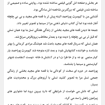
هر بخش و صفحه اش گویی فیلمی ساخته نشده بود، روایتی ساده و صمیمی از
ساخته شدن فیلمی که بزرگترین شاخصه اش سادگی بود.
آشنایی من با کیومرث پوراحمد البته پیش تر با قصه های مجید و بی بی چلچله
آغاز شده بود اما آن کتاب دنیای ذهنی مرا از سینما و تصویر تغییر داد.
جمعه ها دیدن قصه های مجید بخشی از زندگی هفتگی نسل ما بود همان نسلی
که قبل تر بی بی چلچله را دیده بود و بعدتر مخاطب پروپاقرص سرنخ شد.
همان نسلی که سریال قصه های مجید باعث شد هوشنگ مرادی کرمانی را بهتر
بشناسد و خواننده کتابهایش شود و بعد تازه متوجه شد کیومرث پوراحمد یار
کیارستمی بوده و از خاطرات او در کتابش «خانه دوست کجاست »بهتر
کیارستمی و سینما را بشناسد.
پوراحمد در دوره ای سخت از کودکی ما با قصه های مجید بخشی از زندگی
جمعی نسل مرا به تصویر کشید نسلی با آرزوهای بزرگ و محدودیت های
بسیار.
نسلی که دلش می خواست از شرایطی که دارد بیرون برود اما دشواری های
پیرامون راهش را سد می کرد.