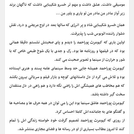
موسیقی داشت، عشق داشت و مهم تر خسرو شکیبایی داشت که ناگهان بزند
زیر آواز مادر من مادر من تو یاری و یاور من …
همان خسرو شکیبایی شاد و پر انرژی که سالها بعد در اوج مریضی و درد، نقش
دشوار راننده اتوبوس شب را پذیرفت.
اولین باری که کیومرث پوراحمد را دیدم و پای صحبتش نشستم دقیقا همانی
بود که در فیلمها و روزنامه ها بود، رک و جدی با یک شوخ طبعی خاص که با
شور و حرارت از سینما و تصویر صحبت می کند.
کیومرث پوراحمد همیشه جایی حد وسط سینمای عامه پسند و هنری ایستاده
بود و تلاش می کرد از دل داستانهای کوچه و بازار فیلم و سریالی بیرون بکشد
که هم مخاطب های همیشگی اش را راضی نگه دارد و هم راهی در دل منتقدان
سخت گیر داشته باشد.
کیومرث پوراحمد عاشق سینما بود این را می توان در همه حرف ها و مصاحبه ها
و گفتگو های به جامانده اش کاملا احساس کرد.
از روزی که کیومرث پوراحمد تصمیم گرفت خود خواسته زندگی اش را تمام
کند تا امروز مطالب بسیاری از او در رسانه ها و فضای مجازی منتشر شد.