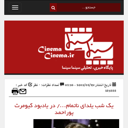
Toggle
avigation
تاریخ انتشار:1402/01/19 - 01:26
تعداد نظرات: ۰ نظر
کد خبر :
185888
یک شب یلدای ناتمام…/ در یادبود کیومرث
پوراحمد