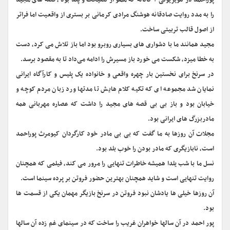
پوراحمد در تلویزیونی ۲ کاناله که مملو از نصیحت و پند بود ، قصه های مجید
را به مدد روایت صادقانه هوشنگ مرادی کرمانی بر بستری از واقعیت اما فراتر
از اصول قالب تربیتی ساخت.
مجید همانند ما با دشواری های بسیاری روبرو بود اما باز تلاش می کرد، دست
به خطا میزد، شکست می خورد باز مسیرش را ادامه می‌داد تا به مقصود برسد.
در سرنخ برای نخستین بار چهره واقعی و خانواده یک پلیس و کارآگاه ایرانی
نمایان شد مجموعه ای که تکیه کلام هایش تا مدتها ورد زبان مردم کوچه و
خیابان بود و باز بی بی قصه های مجید را داشت که عصاره مهربانی همه
مادربزرگ های ایرانی بود.
مجلات آن روزها به ما گفت که بی بی مادر خود کارگردان کیومرث پوراحمد
است، نابازیگری که مادر بودن را خوب بلد بود.
نسل ما با شب یلدا همیشه خاطرات تنهایی را مرور می کند، فیلمی که همچنان
روایت تنهایی است و شاید همچنان بهترین حضور فروتن بر پرده سینما است.
آن روزها خیلی ها یادشان نبود فروتن در سرنخ بازیگر مهمان یکی از قسمت ها
بود.
پور احمد در آن سالها خواهران غریب را ساخت که در سینمای غم زده آن سالها