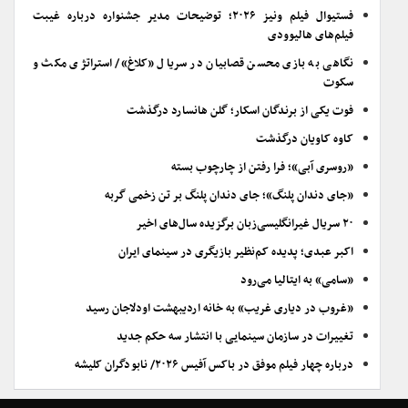
فستیوال فیلم ونیز ۲۰۲۶؛ توضیحات مدیر جشنواره درباره غیبت
فیلم‌های هالیوودی
نگاهی به بازی محسن قصابیان در سریال «کلاغ»/ استراتژی مکث و
سکوت
فوت یکی از برندگان اسکار؛ گلن هانسارد درگذشت
کاوه کاویان درگذشت
«روسری آبی»؛ فرا رفتن از چارچوب بسته
«جای دندان پلنگ»؛ جای دندان پلنگ بر تن زخمی گربه
۲۰ سریال غیرانگلیسی‌زبان برگزیده سال‌های اخیر
اکبر عبدی؛ پدیده کم‌نظیر بازیگری در سینمای ایران
«سامی» به ایتالیا می‌رود
«غروب در دیاری غریب» به خانه اردیبهشت اودلاجان رسید
تغییرات در سازمان سینمایی با انتشار سه حکم جدید
درباره چهار فیلم موفق در باکس آفیس ۲۰۲۶/ نابودگران کلیشه