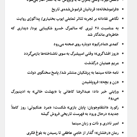
«نفس‌گیر»؛ وقتی بحران نه با ویروس که با انکار آغاز می‌شود
«فراموشخانه»؛ قربانیان فراموش‌شده‌ی تاریخ
نگاهی نقادانه بر تجربه تئاتر تعاملی ایوب بختیاری/ پداگوژی روایت
به مناسبت ۲۸ تیری که سالمرگ خسرو شکیبایی بود/ دیداری که
خاطره‌ای ماندگار شد
کمدی «مادرکیو» دوباره روی صحنه می‌رود
«روز افشاگری»؛ وقتی اسپیلبرگ به سوی ناشناخته‌ها بازمی‌گردد
مریم همتیان درگذشت
نامه خانه سینما به پزشکیان منتشر شد/ پاسخ سخنگوی دولت
«زن و بچه»؛ فروپاشیدن
ورایتی خبر داد؛ عبدالرضا کاهانی با «بهشت خالی» به ادینبورگ
می‌رود
رکورد «انتقام‌جویان: پایان بازی» شکست؛ «مرد عنکبوتی: روز کاملاً
جدید» درحال ورود به فهرست تاریخی فروش گیشه
امیر نادری و ذات و زبان سینما
رمان «رخشان»؛ گُذار از خامیِ عاطفی تا رسیدن به بلوغ فکری