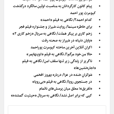
پیام کانون کارگردانان به مناسبت اولین سالگرد درگذشت
کیومرث پور احمد
کدام احمد؟/ نگاهی به فیلم «احمد»
برای خاطره سینما/ روایت شیراز و جشنواره فیلم فجر
زخم کاری بر پیکر هملت/ نگاهی به سریال «زخم کاری ۲»
«پایان دنیا» در شیراز به صحنه رفت
اکران آنلاین آخرین ساخته کیومرث پوراحمد
حالا من خود مرگم!/ نگاهی به فیلم «اوپنهایمر»
ناگریز از زندگی زیر تنها سقف امن/ نگاهی به فیلم
«اجاره‌نشین‌ها»
شوکرانِ خنده در عزا/ درباره بهروز افخمی
در جستجوی رویا/ نگاهی به فیلم «بی‌رویا»
«تفریق»؛ معلق میان پرسش‌های ناتمام
کپی که برابر اصل نشد/ نگاهی به سریال «حیثیت گمشده»