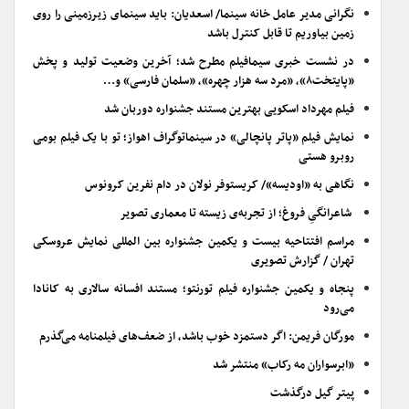
نگرانی مدیر عامل خانه سینما/ اسعدیان: باید سینمای زیرزمینی را روی
زمین بیاوریم تا قابل کنترل باشد
در نشست خبری سیمافیلم مطرح شد؛ آخرین وضعیت تولید و پخش
«پایتخت۸»، «مرد سه هزار چهره»، «سلمان فارسی» و…
فیلم مهرداد اسکویی بهترین مستند جشنواره دوربان شد
نمایش فیلم «پاتر پانچالی» در سینماتوگراف اهواز؛ تو با یک فیلم بومی
روبرو هستی
نگاهی به «اودیسه»/ کریستوفر نولان در دام نفرین کرونوس
شاعرانگیِ فروغ؛ از تجربه‌ی زیسته تا معماری تصویر
مراسم افتتاحیه بیست و یکمین جشنواره بین المللی نمایش عروسکی
تهران / گزارش تصویری
پنجاه و یکمین جشنواره فیلم تورنتو؛ مستند افسانه سالاری به کانادا
می‌رود
مورگان فریمن: اگر دستمزد خوب باشد، از ضعف‌های فیلمنامه می‌گذرم
«ابرسواران مه رکاب» منتشر شد
پیتر گیل درگذشت