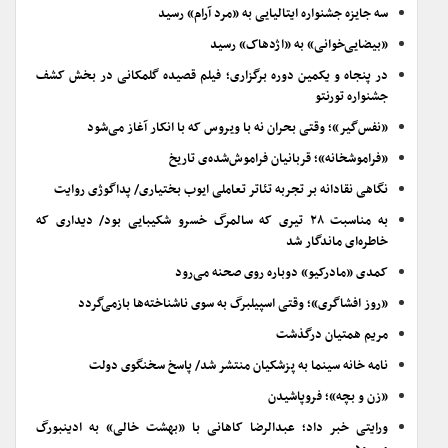
سه جایزه جشنواره ایتالیایی به «مرد آرام» رسید
«بیضایی‌خوانی» به «اژدهاک» رسید
در پنجاه و یکمین دوره برگزاری؛ فیلم قصیده گلمکانی در بخش کشف
جشنواره تورنتو
«نفس‌گیر»؛ وقتی بحران نه با ویروس که با انکار آغاز می‌شود
«فراموشخانه»؛ قربانیان فراموش‌شده‌ی تاریخ
نگاهی نقادانه بر تجربه تئاتر تعاملی ایوب بختیاری/ پداگوژی روایت
به مناسبت ۲۸ تیری که سالمرگ خسرو شکیبایی بود/ دیداری که
خاطره‌ای ماندگار شد
کمدی «مادرکیو» دوباره روی صحنه می‌رود
«روز افشاگری»؛ وقتی اسپیلبرگ به سوی ناشناخته‌ها بازمی‌گردد
مریم همتیان درگذشت
نامه خانه سینما به پزشکیان منتشر شد/ پاسخ سخنگوی دولت
«زن و بچه»؛ فروپاشیدن
ورایتی خبر داد؛ عبدالرضا کاهانی با «بهشت خالی» به ادینبورگ