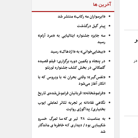
آخرین ها
«ابرسواران مه رکاب» منتشر شد
پیتر گیل درگذشت
سه جایزه جشنواره ایتالیایی به «مرد آرام»
ر
رسید
«بیضایی‌خوانی» به «اژدهاک» رسید
در
در پنجاه و یکمین دوره برگزاری؛ فیلم قصیده
گلمکانی در بخش کشف جشنواره تورنتو
«نفس‌گیر»؛ وقتی بحران نه با ویروس که با
انکار آغاز می‌شود
«فراموشخانه»؛ قربانیان فراموش‌شده‌ی تاریخ
نگاهی نقادانه بر تجربه تئاتر تعاملی ایوب
بختیاری/ پداگوژی روایت
به مناسبت ۲۸ تیری که سالمرگ خسرو
شکیبایی بود/ دیداری که خاطره‌ای ماندگار
شد