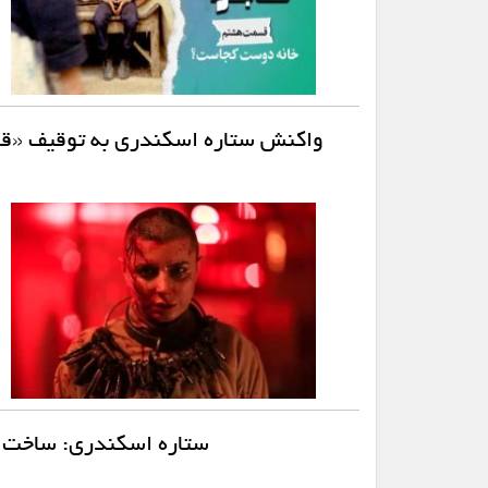
واکنش ستاره اسکندری به توقیف «ق
ستاره اسکندری: ساخت «