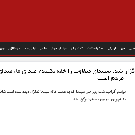
صلی
خبر
گزارش
نقد / یادداشت
گفت و گو
سینمای جهان
عکس
فیلم و صدا
نوستالژی
چهره
زار شد؛ سینمای متفاوت را خفه نکنید/ صدای ما، صدای
مردم است
مراسم گرامیداشت روز ملی سینما که به همت خانه سینما تدارک دیده شده است شامگ
۲۱ شهریور در موزه سینما برگزار شد.