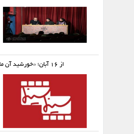
از ۱۶ آبان؛ «خورشید آن ماه» ساخته ستاره اسکندری آنلاین اکران می‌شود