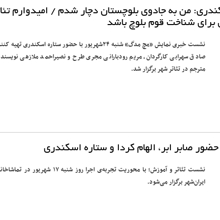
ری: من به جادوی بلوچستان دچار شدم / امیدوارم تئات
 برای شناخت قوم بلوچ باشد
نشست خبری نمایش «مچ مدگ» شنبه ۲۴شهریور با حضور ستاره اسکندری تهیه کن
صادق سهرابی کارگردان، مریم رودبارانی مجری طرح و نصیراحمد ملازهی نویسنده
مترجم در تئاتر شهر برگزار شد.
ضور صابر ابر، الهام کردا و ستاره اسکندری
نشست تئاتر و آموزش؛ با محوریت تجربه‌ی اجرا روز شنبه ۱۷ شهریور در تم
ایران‌شهر برگزار می‌شود.