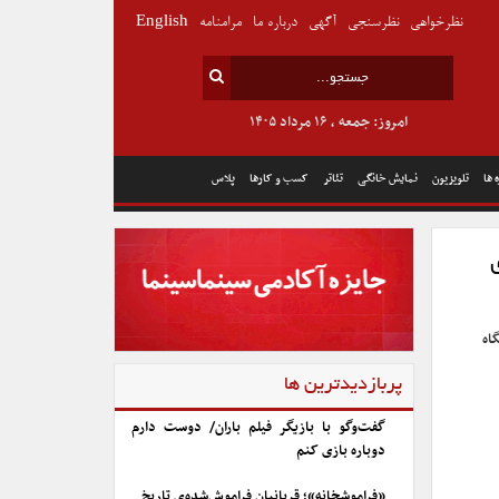
نظرخواهی
نظرسنجی
آگهی
درباره ما
مرامنامه
English
امروز: جمعه , ۱۶ مرداد ۱۴۰۵
 ها
تلویزیون
نمایش خانگی
تئاتر
کسب و کارها
پلاس
اه
پربازدیدترین ها
گفت‌وگو با بازیگر فیلم باران/ دوست دارم
دوباره بازی کنم
«فراموشخانه»؛ قربانیان فراموش‌شده‌ی تاریخ