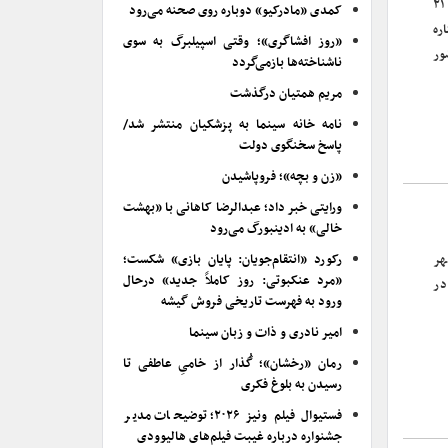
ششصد و سومین برنامه از سری برنامه‌های سینماتک خانه هنرمندان ایران، دوشنبه ۲۱
کمدی «مادرکیو» دوباره روی صحنه می‌رود
دانی ستاره
«روز افشاگری»؛ وقتی اسپیلبرگ به سوی
ور
ناشناخته‌ها بازمی‌گردد
مریم همتیان درگذشت
نامه خانه سینما به پزشکیان منتشر شد/
پاسخ سخنگوی دولت
«زن و بچه»؛ فروپاشیدن
ورایتی خبر داد؛ عبدالرضا کاهانی با «بهشت
خالی» به ادینبورگ می‌رود
هر
رکورد «انتقام‌جویان: پایان بازی» شکست؛
«مرد عنکبوتی: روز کاملاً جدید» درحال
صی در
ورود به فهرست تاریخی فروش گیشه
امیر نادری و ذات و زبان سینما
رمان «رخشان»؛ گُذار از خامیِ عاطفی تا
رسیدن به بلوغ فکری
فستیوال فیلم ونیز ۲۰۲۶؛ توضیحات مدیر
جشنواره درباره غیبت فیلم‌های هالیوودی