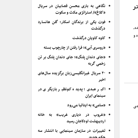
نگاهی به بازی محسن قصابیان در سریال
ر
«کلاغ»/ استراتژی مکث و سکوت
فوت یکی از برندگان اسکار؛ گلن هانسارد
نده،
درگذشت
 و
کاوه کاویان درگذشت
«روسری آبی»؛ فرا رفتن از چارچوب بسته
«جای دندان پلنگ»؛ جای دندان پلنگ بر تن
زخمی گربه
۲۰ سریال غیرانگلیسی‌زبان برگزیده سال‌های
اخیر
اکبر عبدی؛ پدیده کم‌نظیر بازیگری در
سینمای ایران
«سامی» به ایتالیا می‌رود
اشاخانه‌ی
«غروب در دیاری غریب» به خانه
اردیبهشت اودلاجان رسید
تغییرات در سازمان سینمایی با انتشار سه
حکم جدید