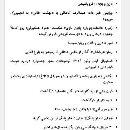
«زن و بچه»؛ فروپاشیدن
ورایتی خبر داد؛ عبدالرضا کاهانی با «بهشت خالی» به ادینبورگ
می‌رود
رکورد «انتقام‌جویان: پایان بازی» شکست؛ «مرد عنکبوتی: روز کاملاً
جدید» درحال ورود به فهرست تاریخی فروش گیشه
امیر نادری و ذات و زبان سینما
رمان «رخشان»؛ گُذار از خامیِ عاطفی تا رسیدن به بلوغ فکری
فستیوال فیلم ونیز ۲۰۲۶؛ توضیحات مدیر جشنواره درباره غیبت
فیلم‌های هالیوودی
نگاهی به بازی محسن قصابیان در سریال «کلاغ»/ استراتژی مکث و
سکوت
فوت یکی از برندگان اسکار؛ گلن هانسارد درگذشت
کاوه کاویان درگذشت
«روسری آبی»؛ فرا رفتن از چارچوب بسته
«جای دندان پلنگ»؛ جای دندان پلنگ بر تن زخمی گربه
۲۰ سریال غیرانگلیسی‌زبان برگزیده سال‌های اخیر