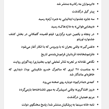
«ابرسواران مه رکاب» منتشر شد
پیتر گیل درگذشت
سه جایزه جشنواره ایتالیایی به «مرد آرام» رسید
«بیضایی‌خوانی» به «اژدهاک» رسید
در پنجاه و یکمین دوره برگزاری؛ فیلم قصیده گلمکانی در بخش کشف
جشنواره تورنتو
«نفس‌گیر»؛ وقتی بحران نه با ویروس که با انکار آغاز می‌شود
«فراموشخانه»؛ قربانیان فراموش‌شده‌ی تاریخ
نگاهی نقادانه بر تجربه تئاتر تعاملی ایوب بختیاری/ پداگوژی روایت
به مناسبت ۲۸ تیری که سالمرگ خسرو شکیبایی بود/ دیداری که
خاطره‌ای ماندگار شد
کمدی «مادرکیو» دوباره روی صحنه می‌رود
«روز افشاگری»؛ وقتی اسپیلبرگ به سوی ناشناخته‌ها بازمی‌گردد
مریم همتیان درگذشت
نامه خانه سینما به پزشکیان منتشر شد/ پاسخ سخنگوی دولت