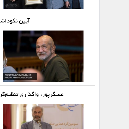
آیین نکوداشت
عسگرپور: واگذاری تنظیم‌گری