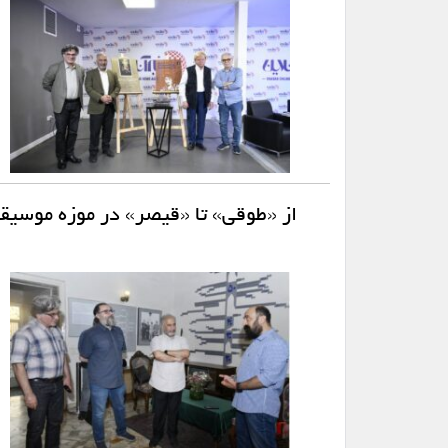
از «طوقی» تا «قیصر» در موزه موسیق