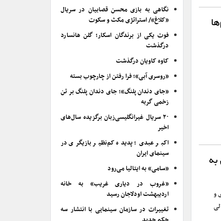
نگاهی به بازی محسن قصابیان در سریال
«کلاغ»/ استراتژی مکث و سکوت
ها
فوت یکی از برندگان اسکار؛ گلن هانسارد
درگذشت
کاوه کاویان درگذشت
«روسری آبی»؛ فرا رفتن از چارچوب بسته
«جای دندان پلنگ»؛ جای دندان پلنگ بر تن
زخمی گربه
۲۰ سریال غیرانگلیسی‌زبان برگزیده سال‌های
اخیر
اکبر عبدی؛ پدیده کم‌نظیر بازیگری در
سینمای ایران
به
«سامی» به ایتالیا می‌رود
«غروب در دیاری غریب» به خانه
 و
اردیبهشت اودلاجان رسید
لی
تغییرات در سازمان سینمایی با انتشار سه
حکم جدید