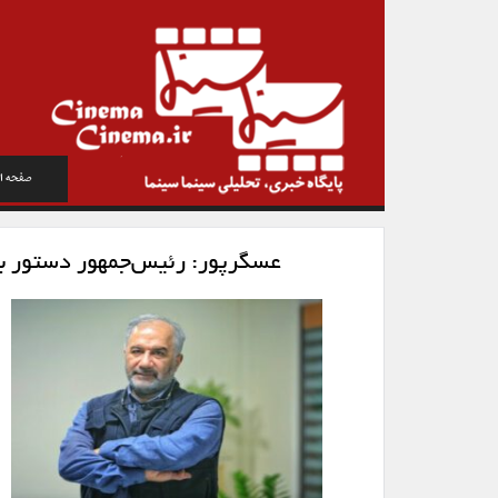
صفحه ا
عسگرپور: رئیس‌جمهور دستور ب