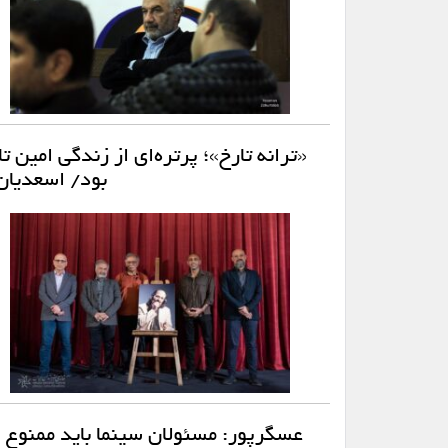
«ترانه تارخ»؛ پرتره‌ای از زندگی امین
بود/ اسعدیان:
عسگرپور: مسئولان سینما باید ممنوع ا