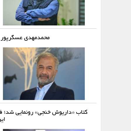
محمدمهدی عسگرپور د
کتاب «داریوش خنجی» رونمایی شد؛ ف
ای