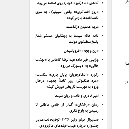
وش
کمدی «مادرکیو» دوباره روی صحنه می‌رود
«روز افشاگری»؛ وقتی اسپیلبرگ به سوی
ناشناخته‌ها بازمی‌گردد
مریم همتیان درگذشت
نامه خانه سینما به پزشکیان منتشر شد/
پاسخ سخنگوی دولت
«زن و بچه»؛ فروپاشیدن
ورایتی خبر داد؛ عبدالرضا کاهانی با «بهشت
ی
خالی» به ادینبورگ می‌رود
رکورد «انتقام‌جویان: پایان بازی» شکست؛
«مرد عنکبوتی: روز کاملاً جدید» درحال
در
ورود به فهرست تاریخی فروش گیشه
امیر نادری و ذات و زبان سینما
رمان «رخشان»؛ گُذار از خامیِ عاطفی تا
رسیدن به بلوغ فکری
فستیوال فیلم ونیز ۲۰۲۶؛ توضیحات مدیر
جشنواره درباره غیبت فیلم‌های هالیوودی