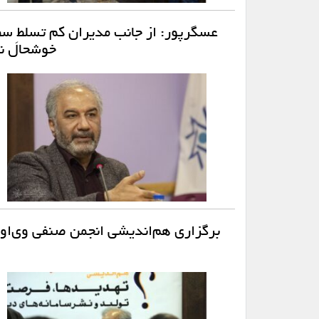
عسگرپور: از جانب مدیران کم تسلطِ سطح
خوشحال نی
برگزاری هم‌اندیشی انجمن صنفی وی‌او‌دی