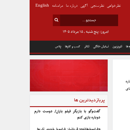
نظرخواهی
نظرسنجی
آگهی
درباره ما
مرامنامه
English
امروز: پنج شنبه , ۱۵ مرداد ۱۴۰۵
 ها
تلویزیون
نمایش خانگی
تئاتر
کسب و کارها
پلاس
ره
ای
پربازدیدترین ها
گفت‌وگو با بازیگر فیلم باران/ دوست دارم
دوباره بازی کنم
«فراموشخانه»؛ قربانیان فراموش‌شده‌ی تاریخ