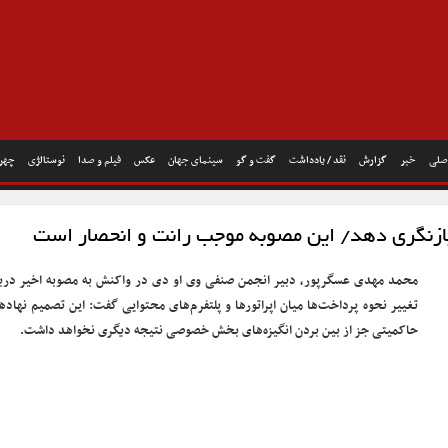
صلی
خبر
گزارش
نقد / یادداشت
گفت و گو
سینمای جهان
عکس
فیلم و صدا
نوستالژی
چهره
ازنگری دهد/ این مصوبه موجب رانت و انحصار است
محمد مهدی عسگرپور، دبیر انجمن صنفی وی او دی‌ در واکنش به مصوبه اخیر دربا
تغییر نحوه پرداخت‌ها میان اپراتورها و پلتفرم‌های محتوایی گفت: این تصمیم نهاده
حاکمیتی جز از بین بردن انگیزه‌های بخش خصوصی نتیجه دیگری نخواهد داشت.