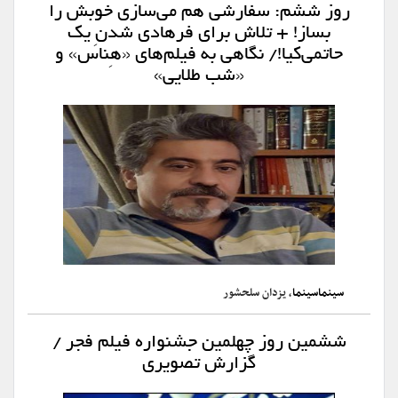
روز ششم: سفارشی هم می‌سازی خوبش را
بساز! + تلاش برای فرهادی شدنِ یک
حاتمی‌کیا!/ نگاهی به فیلم‌های «هِناس» و
«شب طلایی»
سینماسینما
، یزدان سلحشور
ششمین روز چهلمین جشنواره فیلم فجر /
گزارش تصویری