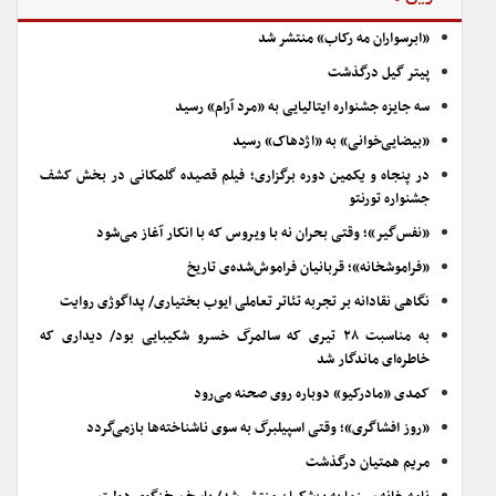
«ابرسواران مه رکاب» منتشر شد
پیتر گیل درگذشت
سه جایزه جشنواره ایتالیایی به «مرد آرام» رسید
«بیضایی‌خوانی» به «اژدهاک» رسید
در پنجاه و یکمین دوره برگزاری؛ فیلم قصیده گلمکانی در بخش کشف
جشنواره تورنتو
«نفس‌گیر»؛ وقتی بحران نه با ویروس که با انکار آغاز می‌شود
«فراموشخانه»؛ قربانیان فراموش‌شده‌ی تاریخ
نگاهی نقادانه بر تجربه تئاتر تعاملی ایوب بختیاری/ پداگوژی روایت
به مناسبت ۲۸ تیری که سالمرگ خسرو شکیبایی بود/ دیداری که
خاطره‌ای ماندگار شد
کمدی «مادرکیو» دوباره روی صحنه می‌رود
«روز افشاگری»؛ وقتی اسپیلبرگ به سوی ناشناخته‌ها بازمی‌گردد
مریم همتیان درگذشت