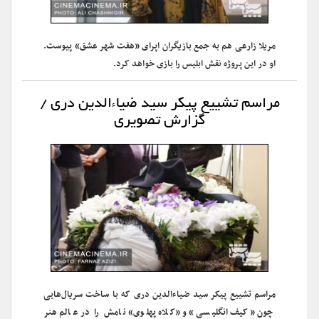
مریلا زارعی هم به جمع بازیگران اپرای «هفت شهر عشق» پیوست.
او در این پروژه نقش ابلیس را بازی خواهد کرد.
مراسم تشییع پیکر سید ضیاء‌الدین دری /
گزارش تصویری
مراسم تشییع پیکر سید ضیاء‌الدین دری که با ساخت سریال‌هایی
چون «کیف انگلیسی» و «کلاه پهلوی» نامش را در عالم هنر