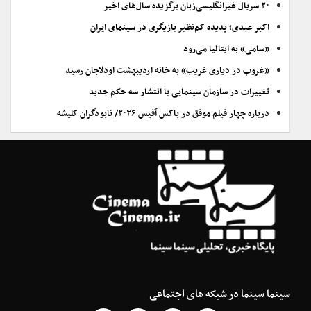
۲۰ سریال غیرانگلیسی‌زبان برگزیده سال‌های اخیر
اکبر عبدی؛ پدیده کم‌نظیر بازیگری در سینمای ایران
«سامی» به ایتالیا می‌رود
«غروب در دیاری غریب» به خانه اردیبهشت اودلاجان رسید
تغییرات در سازمان سینمایی با انتشار سه حکم جدید
درباره چهار فیلم موفق در باکس آفیس ۲۰۲۶/ نابودگران کلیشه
سینما سینما در شبکه های اجتماعی