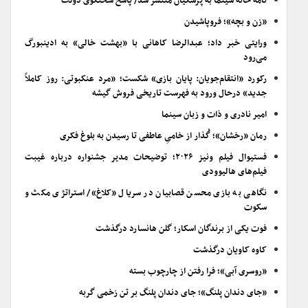
نامه خانه سینما به پزشکیان منتشر شد/ پاسخ سخنگوی دولت
«زن و بچه»؛ فروپاشیدن
ورایتی خبر داد؛ عبدالرضا کاهانی با «بهشت خالی» به ادینبورگ
می‌رود
رکورد «انتقام‌جویان: پایان بازی» شکست؛ «مرد عنکبوتی: روز کاملاً
جدید» درحال ورود به فهرست تاریخی فروش گیشه
امیر نادری و ذات و زبان سینما
رمان «رخشان»؛ گُذار از خامیِ عاطفی تا رسیدن به بلوغ فکری
فستیوال فیلم ونیز ۲۰۲۶؛ توضیحات مدیر جشنواره درباره غیبت
فیلم‌های هالیوودی
نگاهی به بازی محسن قصابیان در سریال «کلاغ»/ استراتژی مکث و
سکوت
فوت یکی از برندگان اسکار؛ گلن هانسارد درگذشت
کاوه کاویان درگذشت
«روسری آبی»؛ فرا رفتن از چارچوب بسته
«جای دندان پلنگ»؛ جای دندان پلنگ بر تن زخمی گربه