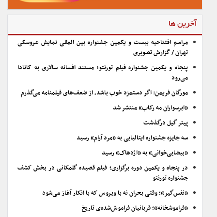
آخرین ها
مراسم افتتاحیه بیست و یکمین جشنواره بین المللی نمایش عروسکی
تهران / گزارش تصویری
پنجاه و یکمین جشنواره فیلم تورنتو؛ مستند افسانه سالاری به کانادا
می‌رود
مورگان فریمن: اگر دستمزد خوب باشد، از ضعف‌های فیلمنامه می‌گذرم
«ابرسواران مه رکاب» منتشر شد
پیتر گیل درگذشت
سه جایزه جشنواره ایتالیایی به «مرد آرام» رسید
«بیضایی‌خوانی» به «اژدهاک» رسید
در پنجاه و یکمین دوره برگزاری؛ فیلم قصیده گلمکانی در بخش کشف
جشنواره تورنتو
«نفس‌گیر»؛ وقتی بحران نه با ویروس که با انکار آغاز می‌شود
«فراموشخانه»؛ قربانیان فراموش‌شده‌ی تاریخ