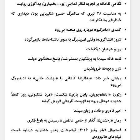
نگاهی نقادانه بر تجربه تئاتر تعاملی ایوب بختیاری/ پداگوژی روایت
به مناسبت ۲۸ تیری که سالمرگ خسرو شکیبایی بود/ دیداری که
خاطره‌ای ماندگار شد
کمدی «مادرکیو» دوباره روی صحنه می‌رود
«روز افشاگری»؛ وقتی اسپیلبرگ به سوی ناشناخته‌ها بازمی‌گردد
مریم همتیان درگذشت
نامه خانه سینما به پزشکیان منتشر شد/ پاسخ سخنگوی دولت
«زن و بچه»؛ فروپاشیدن
ورایتی خبر داد؛ عبدالرضا کاهانی با «بهشت خالی» به ادینبورگ
می‌رود
رکورد «انتقام‌جویان: پایان بازی» شکست؛ «مرد عنکبوتی: روز کاملاً
جدید» درحال ورود به فهرست تاریخی فروش گیشه
امیر نادری و ذات و زبان سینما
رمان «رخشان»؛ گُذار از خامیِ عاطفی تا رسیدن به بلوغ فکری
فستیوال فیلم ونیز ۲۰۲۶؛ توضیحات مدیر جشنواره درباره غیبت
فیلم‌های هالیوودی