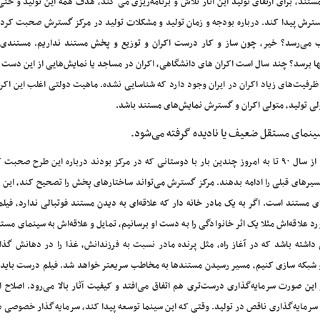
تند، برای ارتقای تولید این آثار تلاش و برنامه‌ریزی می کند، هدف همه‌ این تولید و حتی
رش پیدا کند. درباره بودجه و زمان تولید و مشکلات تولید در مرکز گسترش صحبت کردی
می‌رسد؟ خیر، چون ساز و کار درست اکران و توزیع و پخش مستند نداریم. مستندی 
ها برسد؟ چند سال است اکران های دانشگاهی، اکران در مساجد یا نمایش‌هایی از این دست 
 ظرفیت‌های زیاد اکران در ایران وجود دارد که شناسایی نشده. ماهیت دولتی اغلب این اکرا
لی تولید، متولی اکران و گسترش نمایش‌های مستند باشد.
ینمای مستقل ضعیف یا نادیده گرفته می‌شود.
من از «متولی» صحبت کردم. نه «انحصار» و دولتی کردن سینما. از سال ۹۰ تا به امروز چندین بار با دوستانی که در مرکز بودند درباره این طرح 
مسیرهای قبلی را ادامه بدهند. مرکز گسترش می‌تواند ساختارهای پخش را تصحیح کند، این 
تند است. اگر به یک مادر خانه دار که علاقه‌ای به دیدن مستند فوتبالی ندارد، فیلم 
ورد علاقه‌اش مثلا یک اثر خانوادگی را به دست او برسانیم، تمایل و علاقه‌اش به سینمای مست
داشته باشد که در آغاز راه، مثل پرنده مادر نسبت به فرزندانش، غذا را در دهانش گذاش
ه و شبکه سازی کنیم، مسیر رسیدن مستندها به مخاطب سریعتر خواهد شد. فیلم درست باید
 صورت سرمایه‌گذاری درست‌تری هم اتفاق می‌افتد و کیفیت آثار بالا می‌رود. اصلاح ا
مایه‌گذاری ناقص در تولید. وقتی که این سینما توسعه پیدا کند، سرمایه‌گذار خصوصی ه