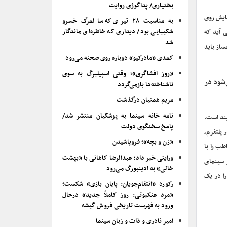
بختیاری/ پداگوژی روایت
ایش روی
به مناسبت ۲۸ تیری که سالمرگ خسرو
شکیبایی بود/ دیداری که خاطره‌ای ماندگار
ی آید که
شد
ساز باید
کمدی «مادرکیو» دوباره روی صحنه می‌رود
«روز افشاگری»؛ وقتی اسپیلبرگ به سوی
‌شود در
ناشناخته‌ها بازمی‌گردد
مریم همتیان درگذشت
نامه خانه سینما به پزشکیان منتشر شد/
یند است.
پاسخ سخنگوی دولت
 پلتفرم،
«زن و بچه»؛ فروپاشیدن
طب را با
ورایتی خبر داد؛ عبدالرضا کاهانی با «بهشت
ر سینمای
خالی» به ادینبورگ می‌رود
ا در یک
رکورد «انتقام‌جویان: پایان بازی» شکست؛
«مرد عنکبوتی: روز کاملاً جدید» درحال
ورود به فهرست تاریخی فروش گیشه
امیر نادری و ذات و زبان سینما