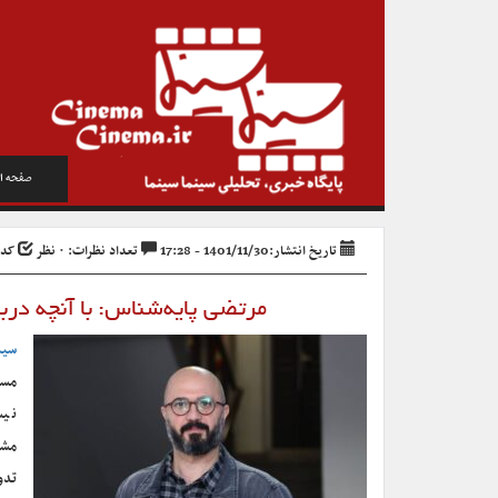
صفحه ا
تاریخ انتشار:1401/11/30 - 17:28
تعداد نظرات: ۰ نظر
کد خبر
مرتضی پایه‌شناس: با آنچه درب
سین
مست
نیس
مشک
تدو