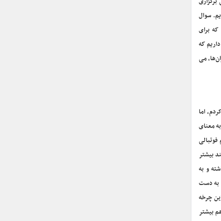
 برگزاری
م. سوال
که برای
داریم که
ن‌ها، می
صحبت کردم، اما
به معنای
فوتبالی
ند بیشتر
ته و به
 به دست
ین چرخه
م بیشتر