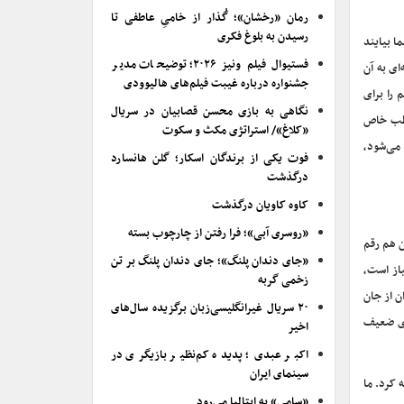
رمان «رخشان»؛ گُذار از خامیِ عاطفی تا
رسیدن به بلوغ فکری
ا بیایند
فستیوال فیلم ونیز ۲۰۲۶؛ توضیحات مدیر
ای به آن
جشنواره درباره غیبت فیلم‌های هالیوودی
 را برای
نگاهی به بازی محسن قصابیان در سریال
خاطب خاص
«کلاغ»/ استراتژی مکث و سکوت
می‌شود،
فوت یکی از برندگان اسکار؛ گلن هانسارد
درگذشت
کاوه کاویان درگذشت
«روسری آبی»؛ فرا رفتن از چارچوب بسته
 هم رقم
«جای دندان پلنگ»؛ جای دندان پلنگ بر تن
از است،
زخمی گربه
ن از جان
۲۰ سریال غیرانگلیسی‌زبان برگزیده سال‌های
های ضعیف
اخیر
اکبر عبدی؛ پدیده کم‌نظیر بازیگری در
سینمای ایران
 کرد. ما
«سامی» به ایتالیا می‌رود