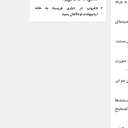
به چرخه
«غروب در دیاری غریب» به خانه
اردیبهشت اودلاجان رسید
سینمای
 مستند،
ه صورت
ن هم این
مان دوره همه مستندها
 تصحیح