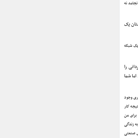
نجامد نه
تان یک
یک شبکه
انی را
اما شما
ری وجود
تیجه کار
برای من
به زندگی
ی صنعتی