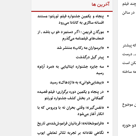
چند فیلم
آخرین ها
 در سالن
پنجاه و یکمین جشنواره فیلم تورنتو؛ مستند
افسانه سالاری به کانادا می‌رود
مورگان فریمن: اگر دستمزد خوب باشد، از
ضعف‌های فیلمنامه می‌گذرم
ه پیشتر
«ابرسواران مه رکاب» منتشر شد
د، درست
پیتر گیل درگذشت
مکن است
سه جایزه جشنواره ایتالیایی به «مرد آرام»
ه ساخته
رسید
«بیضایی‌خوانی» به «اژدهاک» رسید
در پنجاه و یکمین دوره برگزاری؛ فیلم قصیده
گلمکانی در بخش کشف جشنواره تورنتو
ین موضوع
«نفس‌گیر»؛ وقتی بحران نه با ویروس که با
انکار آغاز می‌شود
«فراموشخانه»؛ قربانیان فراموش‌شده‌ی تاریخ
و حوزه
نگاهی نقادانه بر تجربه تئاتر تعاملی ایوب