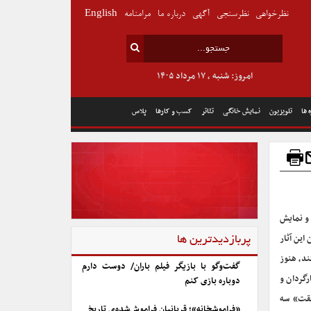
نظرخواهی
نظرسنجی
آگهی
درباره ما
مرامنامه
English
امروز: شنبه , ۱۷ مرداد ۱۴۰۵
 ها
تلویزیون
نمایش خانگی
تئاتر
کسب و کارها
پلاس
 و نمایش
ین آثار
پربازدیدترین ها
د، هنوز
گفت‌وگو با بازیگر فیلم باران/ دوست دارم
گردان و
دوباره بازی کنم
یقت» سه
«فراموشخانه»؛ قربانیان فراموش‌شده‌ی تاریخ