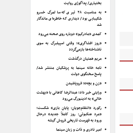
بختیاری/ پداگوژی روایت
به مناسبت ۲۸ تیری که سالمرگ خسرو
شکیبایی بود/ دیداری که خاطره‌ای ماندگار
شد
کمدی «مادرکیو» دوباره روی صحنه می‌رود
«روز افشاگری»؛ وقتی اسپیلبرگ به سوی
ناشناخته‌ها بازمی‌گردد
مریم همتیان درگذشت
نامه خانه سینما به پزشکیان منتشر شد/
پاسخ سخنگوی دولت
«زن و بچه»؛ فروپاشیدن
ورایتی خبر داد؛ عبدالرضا کاهانی با «بهشت
خالی» به ادینبورگ می‌رود
رکورد «انتقام‌جویان: پایان بازی» شکست؛
«مرد عنکبوتی: روز کاملاً جدید» درحال
ورود به فهرست تاریخی فروش گیشه
امیر نادری و ذات و زبان سینما