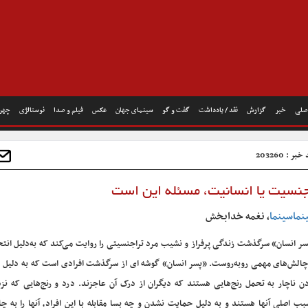
صلی
خبر
گزارش
نقد / یادداشت
گفت و گو
سینمای جهان
عکس
فیلم و صدا
نوستالژی
چهره
بر : 203260
نسیت یا انسانیت، مسئله این است
نماسینما
، نغمه خدابخش
ر انسان» سرگذشت زندگی پرفراز و نشیب مرد تراجنسیتی را روایت می‌کند که به‌دلیل ان
چالش‌های مهمی روبه‌روست. «پسر انسان» گوشه ای از سرگذشت افرادی است که به دلیل د
ن ناچار به تحمل رنج‌هایی هستند که دیگران از درک آن عاجزند. درد و رنج‌هایی که نز
ب اصلی آنها هستند و به دلیل حمایت نشدن و چه بسا مقابله با این افراد، آنها را به چ