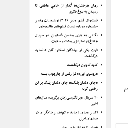
رمان «رخشان»؛ گُذار از خامیِ عاطفی تا
رسیدن به بلوغ فکری
فستیوال فیلم ونیز ۲۰۲۶؛ توضیحات مدیر
جشنواره درباره غیبت فیلم‌های هالیوودی
نگاهی به بازی محسن قصابیان در سریال
«کلاغ»/ استراتژی مکث و سکوت
فوت یکی از برندگان اسکار؛ گلن هانسارد
درگذشت
کاوه کاویان درگذشت
«روسری آبی»؛ فرا رفتن از چارچوب بسته
«جای دندان پلنگ»؛ جای دندان پلنگ بر تن
زخمی گربه
دم
۲۰ سریال غیرانگلیسی‌زبان برگزیده سال‌های
اخیر
اکبر عبدی؛ پدیده کم‌نظیر بازیگری در
سینمای ایران
«سامی» به ایتالیا می‌رود