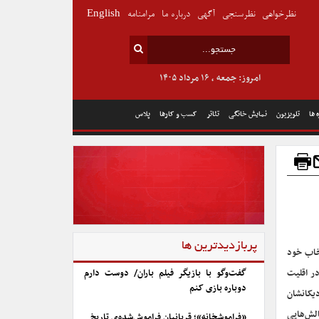
نظرخواهی
نظرسنجی
آگهی
درباره ما
مرامنامه
English
امروز: جمعه , ۱۶ مرداد ۱۴۰۵
 ها
تلویزیون
نمایش خانگی
تئاتر
کسب و کارها
پلاس
پربازدیدترین ها
تخاب خود
ر اقلیت
گفت‌وگو با بازیگر فیلم باران/ دوست دارم
دوباره بازی کنم
دیکانشان
الش‌هایی
«فراموشخانه»؛ قربانیان فراموش‌شده‌ی تاریخ