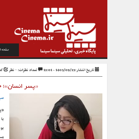
صفحه ا
تاریخ انتشار:1403/09/23 - 12:01
تعداد نظرات: ۰ نظر
کد خ
«پسر انسان»؛ ج
سی
«پس
با 
بود
مسب