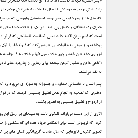
«پسر انسان» تنها بازگوکننده ی درد و رنج نیست بلکه تصویرگر عشق
پشتیبانش بوده، به دوستش که سال ها عاشقانه همراهش بوده، به زند
که سال ها از وجود او بی خبر بوده. احساسات ملموسی که در سراسر
حیرت زده اتفاقات را دنبال می کند. هر یک از شخصیت‌ها محق هست
است که فیلم بر آن تاکید دارد یعنی انسانیت. انسانیتی که فراتر 
پرداخته و از سویی به خانواده ای اشاره می‌کند که فرزندشان را ترک
اجباری دخترشان شده و چون خلاف میل آنها و خلاف عرف جامعه عم
آگاهی دادن و هشیار کردن بیننده برای رهایی از چارچوب‌های نادرس
به نقد می‌کشد.
پسر انسان با داستانی متفاوت و جسورانه به سوژه ای می‌پردازد که
دختری که تصمیم به انجام عمل تطبیق جنسیتی گرفته، که در نوع خود 
از ازدواج و تطبیق جنسیتی به تصویر بکشد.
آثاری از این دست می‌تواند تلنگری باشد به سینمای بی رمق این روزه
کرد. که تریبونی است برای انعکاس فریاد عده ای که مشقتی را 
تصویر کشیدن تابوهایی که سال هاست گریبانگیر انسان های بی گن