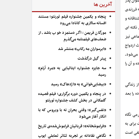
نوان پدر
آخرین ها
ه فرزندی
پنجاه و یکمین جشنواره فیلم تورنتو؛ مستند
تاقانه و
افسانه سالاری به کانادا می‌رود
نکته ای
مورگان فریمن: اگر دستمزد خوب باشد، از
ماعی نیز
ضعف‌های فیلمنامه می‌گذرم
ث ازدواج
«ابرسواران مه رکاب» منتشر شد
می‌شود،
پیتر گیل درگذشت
 و آن را
سه جایزه جشنواره ایتالیایی به «مرد آرام»
رسید
«بیضایی‌خوانی» به «اژدهاک» رسید
از زندگی
ه را بعد
در پنجاه و یکمین دوره برگزاری؛ فیلم قصیده
گلمکانی در بخش کشف جشنواره تورنتو
«نفس‌گیر»؛ وقتی بحران نه با ویروس که با
رمی نگاه
انکار آغاز می‌شود
برای به
«فراموشخانه»؛ قربانیان فراموش‌شده‌ی تاریخ
طفی است
نگاهی نقادانه بر تجربه تئاتر تعاملی ایوب