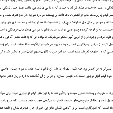
 و دوست داشتن است. عشق مرد تراجنسیتی به فرزندش که او را به‌عنوان مادر زاییده و به ع
گی و امید، به آینده، عشق فرزند به پدری که او را بی مانند می داند، عشق پدر ژنتیکی ب
 فیلم جاری‌ست مانع از قضاوت ناعادلانه ی بیننده درباره هر یک از کاراکترها شده و مش
ند و در عین حال حق ندارند! هیچ‌یک از شخصیت‌ها نه قهرمانند و نه ضد قهرمان و این 
از جنسیت به آن توجه کرده و پیام اصلی روایت است. فیلم به بررسی موضوعات فرهنگی و اجت
 و طرد کرده و وجود او را از ترس آبرو! منکر می‌شوند. خانواده ای که به‌علت عدم آگاهی باع
ل کرده از دیدن نزدیکترین کسان خود محروم می‌شود و اینگونه نقطه عطف فیلم رقم زده 
تی که در جامعه تعریف شده است. در این بین به تفاوت سهم الارث پسر و دختر اشاره کرده
 پیش‌تر به آن کمتر پرداخته شده. نمونه ی بارز آن فیلم «آیینه های روبرو» است. روایتی 
فیلم قابل توجهی است، اما «پسر انسان» پا فراتر از آن گذاشته تا درد و رنج دختر خانواد
ا تا هویت و رسالت اصلی سینما را یادآور شد تا به این هنر فراتر از ابزاری صرفا برای سرگ
متحمل شده و بخاطر چارچوب‌های جامعه ناچار به سرکوب هویت خود هستند، که هنری است 
اه است، که آموزگاری است برای آگاهی انسان های بی خبر از حال هم‌نوعانشان و نقطه ع