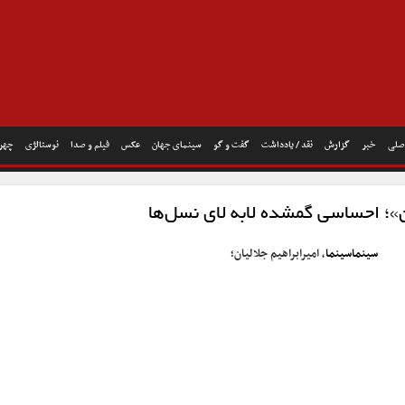
صلی
خبر
گزارش
نقد / یادداشت
گفت و گو
سینمای جهان
عکس
فیلم و صدا
نوستالژی
چهره
»؛ احساسی گمشده لابه لای نسل‌ها
سینماسینما
، امیرابراهیم جلالیان؛