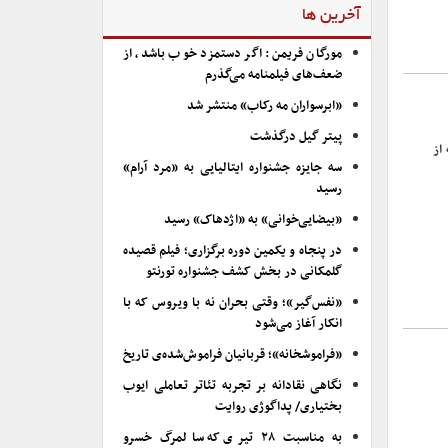
آخرین ها
مورگان فریمن: اگر دستمزد خوب باشد، از
ضعف‌های فیلمنامه می‌گذرم
«ابرسواران مه رکاب» منتشر شد
پیتر گیل درگذشت
از
سه جایزه جشنواره ایتالیایی به «مرد آرام»
رسید
«بیضایی‌خوانی» به «اژدهاک» رسید
در پنجاه و یکمین دوره برگزاری؛ فیلم قصیده
گلمکانی در بخش کشف جشنواره تورنتو
«نفس‌گیر»؛ وقتی بحران نه با ویروس که با
انکار آغاز می‌شود
«فراموشخانه»؛ قربانیان فراموش‌شده‌ی تاریخ
نگاهی نقادانه بر تجربه تئاتر تعاملی ایوب
بختیاری/ پداگوژی روایت
به مناسبت ۲۸ تیری که سالمرگ خسرو