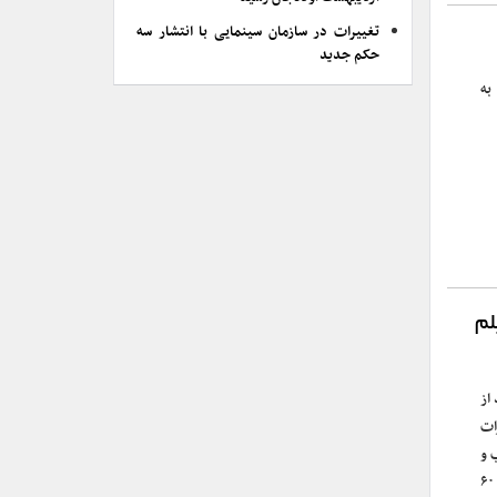
تغییرات در سازمان سینمایی با انتشار سه
حکم جدید
به
لم
از
ات
 و
نوفل‌لوشاتو در پاریس شنیدنی است. جالب است فیلم «گل‌های داوودی» او در دهه ۶۰