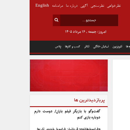
نظرخواهی
نظرسنجی
آگهی
درباره ما
مرامنامه
English
امروز: جمعه , ۱۶ مرداد ۱۴۰۵
 ها
تلویزیون
نمایش خانگی
تئاتر
کسب و کارها
پلاس
پربازدیدترین ها
گفت‌وگو با بازیگر فیلم باران/ دوست دارم
دوباره بازی کنم
«فراموشخانه»؛ قربانیان فراموش‌شده‌ی تاریخ