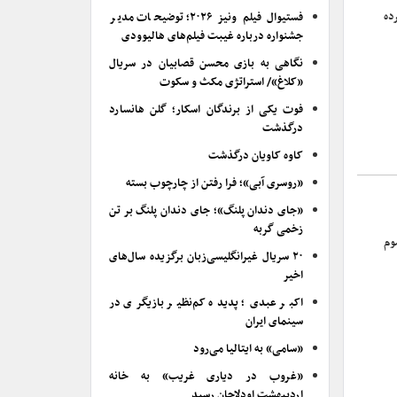
ده
فستیوال فیلم ونیز ۲۰۲۶؛ توضیحات مدیر
جشنواره درباره غیبت فیلم‌های هالیوودی
نگاهی به بازی محسن قصابیان در سریال
«کلاغ»/ استراتژی مکث و سکوت
فوت یکی از برندگان اسکار؛ گلن هانسارد
درگذشت
کاوه کاویان درگذشت
«روسری آبی»؛ فرا رفتن از چارچوب بسته
«جای دندان پلنگ»؛ جای دندان پلنگ بر تن
زخمی گربه
وم
۲۰ سریال غیرانگلیسی‌زبان برگزیده سال‌های
اخیر
اکبر عبدی؛ پدیده کم‌نظیر بازیگری در
سینمای ایران
«سامی» به ایتالیا می‌رود
«غروب در دیاری غریب» به خانه
اردیبهشت اودلاجان رسید