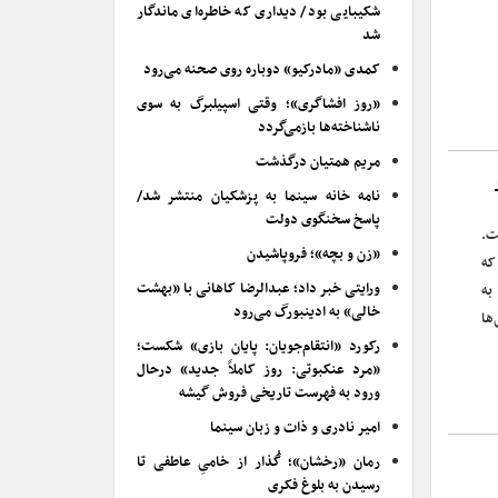
شکیبایی بود/ دیداری که خاطره‌ای ماندگار
شد
کمدی «مادرکیو» دوباره روی صحنه می‌رود
«روز افشاگری»؛ وقتی اسپیلبرگ به سوی
ناشناخته‌ها بازمی‌گردد
مریم همتیان درگذشت
نامه خانه سینما به پزشکیان منتشر شد/
پاسخ سخنگوی دولت
ت.
«زن و بچه»؛ فروپاشیدن
که
ورایتی خبر داد؛ عبدالرضا کاهانی با «بهشت
به
خالی» به ادینبورگ می‌رود
ها
رکورد «انتقام‌جویان: پایان بازی» شکست؛
«مرد عنکبوتی: روز کاملاً جدید» درحال
ورود به فهرست تاریخی فروش گیشه
امیر نادری و ذات و زبان سینما
رمان «رخشان»؛ گُذار از خامیِ عاطفی تا
رسیدن به بلوغ فکری