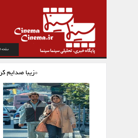
صفحه ا
«زیبا صدایم کن