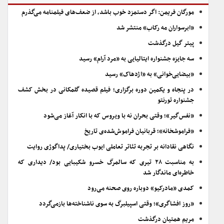
مورگان فریمن: اگر دستمزد خوب باشد، از ضعف‌های فیلمنامه می‌گذرم
«ابرسواران مه رکاب» منتشر شد
پیتر گیل درگذشت
سه جایزه جشنواره ایتالیایی به «مرد آرام» رسید
«بیضایی‌خوانی» به «اژدهاک» رسید
در پنجاه و یکمین دوره برگزاری؛ فیلم قصیده گلمکانی در بخش کشف
جشنواره تورنتو
«نفس‌گیر»؛ وقتی بحران نه با ویروس که با انکار آغاز می‌شود
«فراموشخانه»؛ قربانیان فراموش‌شده‌ی تاریخ
نگاهی نقادانه بر تجربه تئاتر تعاملی ایوب بختیاری/ پداگوژی روایت
به مناسبت ۲۸ تیری که سالمرگ خسرو شکیبایی بود/ دیداری که
خاطره‌ای ماندگار شد
کمدی «مادرکیو» دوباره روی صحنه می‌رود
«روز افشاگری»؛ وقتی اسپیلبرگ به سوی ناشناخته‌ها بازمی‌گردد
مریم همتیان درگذشت