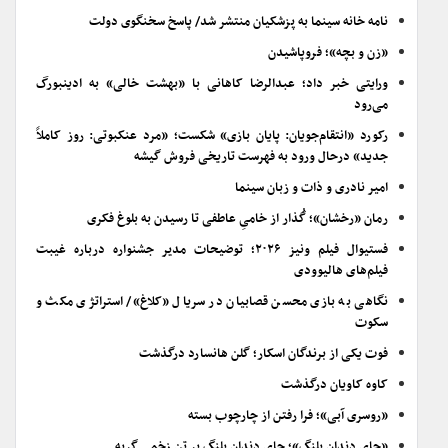
نامه خانه سینما به پزشکیان منتشر شد/ پاسخ سخنگوی دولت
«زن و بچه»؛ فروپاشیدن
ورایتی خبر داد؛ عبدالرضا کاهانی با «بهشت خالی» به ادینبورگ
می‌رود
رکورد «انتقام‌جویان: پایان بازی» شکست؛ «مرد عنکبوتی: روز کاملاً
جدید» درحال ورود به فهرست تاریخی فروش گیشه
امیر نادری و ذات و زبان سینما
رمان «رخشان»؛ گُذار از خامیِ عاطفی تا رسیدن به بلوغ فکری
فستیوال فیلم ونیز ۲۰۲۶؛ توضیحات مدیر جشنواره درباره غیبت
فیلم‌های هالیوودی
نگاهی به بازی محسن قصابیان در سریال «کلاغ»/ استراتژی مکث و
سکوت
فوت یکی از برندگان اسکار؛ گلن هانسارد درگذشت
کاوه کاویان درگذشت
«روسری آبی»؛ فرا رفتن از چارچوب بسته
«جای دندان پلنگ»؛ جای دندان پلنگ بر تن زخمی گربه