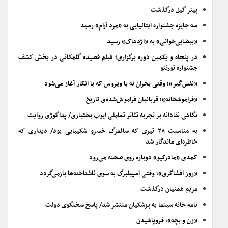
پیتر گیل درگذشت
سه جایزه جشنواره ایتالیایی به «مرد آرام» رسید
«بیضایی‌خوانی» به «اژدهاک» رسید
در پنجاه و یکمین دوره برگزاری؛ فیلم قصیده گلمکانی در بخش کشف
جشنواره تورنتو
«نفس‌گیر»؛ وقتی بحران نه با ویروس که با انکار آغاز می‌شود
«فراموشخانه»؛ قربانیان فراموش‌شده‌ی تاریخ
نگاهی نقادانه بر تجربه تئاتر تعاملی ایوب بختیاری/ پداگوژی روایت
به مناسبت ۲۸ تیری که سالمرگ خسرو شکیبایی بود/ دیداری که
خاطره‌ای ماندگار شد
کمدی «مادرکیو» دوباره روی صحنه می‌رود
«روز افشاگری»؛ وقتی اسپیلبرگ به سوی ناشناخته‌ها بازمی‌گردد
مریم همتیان درگذشت
نامه خانه سینما به پزشکیان منتشر شد/ پاسخ سخنگوی دولت
«زن و بچه»؛ فروپاشیدن