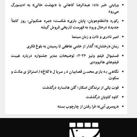
ورایتی خبر داد؛ عبدالرضا کاهانی با «بهشت خالی» به ادینبورگ
می‌رود
رکورد «انتقام‌جویان: پایان بازی» شکست؛ «مرد عنکبوتی: روز کاملاً
جدید» درحال ورود به فهرست تاریخی فروش گیشه
امیر نادری و ذات و زبان سینما
رمان «رخشان»؛ گُذار از خامیِ عاطفی تا رسیدن به بلوغ فکری
فستیوال فیلم ونیز ۲۰۲۶؛ توضیحات مدیر جشنواره درباره غیبت
فیلم‌های هالیوودی
نگاهی به بازی محسن قصابیان در سریال «کلاغ»/ استراتژی مکث و
سکوت
فوت یکی از برندگان اسکار؛ گلن هانسارد درگذشت
کاوه کاویان درگذشت
«روسری آبی»؛ فرا رفتن از چارچوب بسته