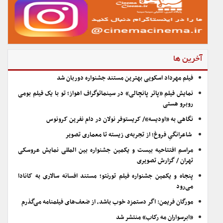
آخرین ها
فیلم مهرداد اسکویی بهترین مستند جشنواره دوربان شد
نمایش فیلم «پاتر پانچالی» در سینماتوگراف اهواز؛ تو با یک فیلم بومی
روبرو هستی
نگاهی به «اودیسه»/ کریستوفر نولان در دام نفرین کرونوس
شاعرانگیِ فروغ؛ از تجربه‌ی زیسته تا معماری تصویر
مراسم افتتاحیه بیست و یکمین جشنواره بین المللی نمایش عروسکی
تهران / گزارش تصویری
پنجاه و یکمین جشنواره فیلم تورنتو؛ مستند افسانه سالاری به کانادا
می‌رود
مورگان فریمن: اگر دستمزد خوب باشد، از ضعف‌های فیلمنامه می‌گذرم
«ابرسواران مه رکاب» منتشر شد