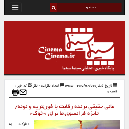
Toggle
avigation
تاریخ انتشار:1397/07/06 - 09:17
تعداد نظرات: ۰ نظر
کد خبر :
97208
مانی حقیقی برنده رقابت با فون‌تریه و نوئه/
جایزه فرانسوی‌ها برای «خوک»
«خوک» به