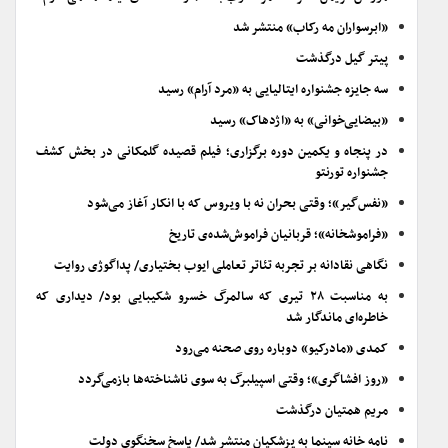
«ابرسواران مه رکاب» منتشر شد
پیتر گیل درگذشت
سه جایزه جشنواره ایتالیایی به «مرد آرام» رسید
«بیضایی‌خوانی» به «اژدهاک» رسید
در پنجاه و یکمین دوره برگزاری؛ فیلم قصیده گلمکانی در بخش کشف
جشنواره تورنتو
«نفس‌گیر»؛ وقتی بحران نه با ویروس که با انکار آغاز می‌شود
«فراموشخانه»؛ قربانیان فراموش‌شده‌ی تاریخ
نگاهی نقادانه بر تجربه تئاتر تعاملی ایوب بختیاری/ پداگوژی روایت
به مناسبت ۲۸ تیری که سالمرگ خسرو شکیبایی بود/ دیداری که
خاطره‌ای ماندگار شد
کمدی «مادرکیو» دوباره روی صحنه می‌رود
«روز افشاگری»؛ وقتی اسپیلبرگ به سوی ناشناخته‌ها بازمی‌گردد
مریم همتیان درگذشت
نامه خانه سینما به پزشکیان منتشر شد/ پاسخ سخنگوی دولت