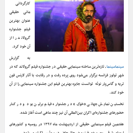
کارگردانی
مانی حقیقی
عنوان بهترین
فیلم جشنواره
گرولاند را از
آن خود کرد.
به گزارش
سینماسینما
، تازه‌ترین ساخته سینمایی حقیقی در جشنواره فیلم گرولاند که در
شهر تولوز فرانسه برگزار می‌شود روی پرده رفت و در رقابت با آثار لارنس فون
تریه و گاس‌پار نوئه توانست جایزه بهترین فیلم این جشنواره سینمایی را از آن
خود کند.
نخستین نمایش جهانی «خوک» در جشنواره فیلم برلین بود و در کنار
حضورهای جشنواره‌ای اکران بین‌المللی آن نیز چند ماهی است آغاز شده.
هفتمین فیلم سینمایی حقیقی از اردیبهشت ماه ۱۳۹۷ در روسیه و کشورهای