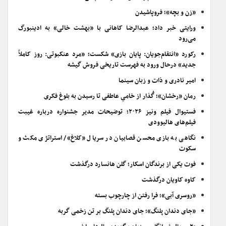
«زن و بچه»؛ فروپاشیدن
ورایتی خبر داد؛ عبدالرضا کاهانی با «بهشت خالی» به ادینبورگ
می‌رود
رکورد «انتقام‌جویان: پایان بازی» شکست؛ «مرد عنکبوتی: روز کاملاً
جدید» درحال ورود به فهرست تاریخی فروش گیشه
امیر نادری و ذات و زبان سینما
رمان «رخشان»؛ گُذار از خامیِ عاطفی تا رسیدن به بلوغ فکری
فستیوال فیلم ونیز ۲۰۲۶؛ توضیحات مدیر جشنواره درباره غیبت
فیلم‌های هالیوودی
نگاهی به بازی محسن قصابیان در سریال «کلاغ»/ استراتژی مکث و
سکوت
فوت یکی از برندگان اسکار؛ گلن هانسارد درگذشت
کاوه کاویان درگذشت
«روسری آبی»؛ فرا رفتن از چارچوب بسته
«جای دندان پلنگ»؛ جای دندان پلنگ بر تن زخمی گربه