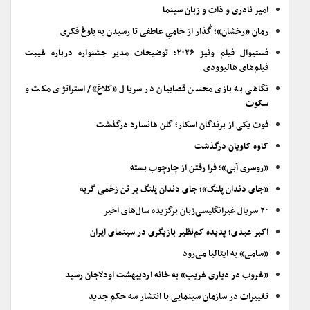
امیر نادری و ذات و زبان سینما
رمان «رخشان»؛ گُذار از خامیِ عاطفی تا رسیدن به بلوغ فکری
فستیوال فیلم ونیز ۲۰۲۶؛ توضیحات مدیر جشنواره درباره غیبت
فیلم‌های هالیوودی
نگاهی به بازی محسن قصابیان در سریال «کلاغ»/ استراتژی مکث و
سکوت
فوت یکی از برندگان اسکار؛ گلن هانسارد درگذشت
کاوه کاویان درگذشت
«روسری آبی»؛ فرا رفتن از چارچوب بسته
«جای دندان پلنگ»؛ جای دندان پلنگ بر تن زخمی گربه
۲۰ سریال غیرانگلیسی‌زبان برگزیده سال‌های اخیر
اکبر عبدی؛ پدیده کم‌نظیر بازیگری در سینمای ایران
«سامی» به ایتالیا می‌رود
«غروب در دیاری غریب» به خانه اردیبهشت اودلاجان رسید
تغییرات در سازمان سینمایی با انتشار سه حکم جدید