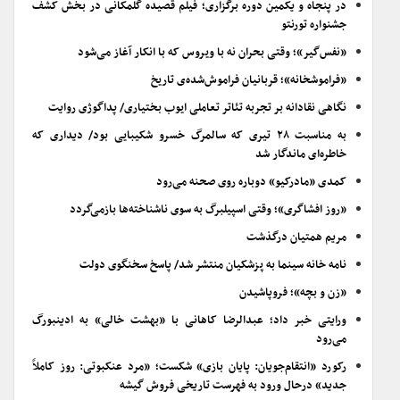
در پنجاه و یکمین دوره برگزاری؛ فیلم قصیده گلمکانی در بخش کشف
جشنواره تورنتو
«نفس‌گیر»؛ وقتی بحران نه با ویروس که با انکار آغاز می‌شود
«فراموشخانه»؛ قربانیان فراموش‌شده‌ی تاریخ
نگاهی نقادانه بر تجربه تئاتر تعاملی ایوب بختیاری/ پداگوژی روایت
به مناسبت ۲۸ تیری که سالمرگ خسرو شکیبایی بود/ دیداری که
خاطره‌ای ماندگار شد
کمدی «مادرکیو» دوباره روی صحنه می‌رود
«روز افشاگری»؛ وقتی اسپیلبرگ به سوی ناشناخته‌ها بازمی‌گردد
مریم همتیان درگذشت
نامه خانه سینما به پزشکیان منتشر شد/ پاسخ سخنگوی دولت
«زن و بچه»؛ فروپاشیدن
ورایتی خبر داد؛ عبدالرضا کاهانی با «بهشت خالی» به ادینبورگ
می‌رود
رکورد «انتقام‌جویان: پایان بازی» شکست؛ «مرد عنکبوتی: روز کاملاً
جدید» درحال ورود به فهرست تاریخی فروش گیشه