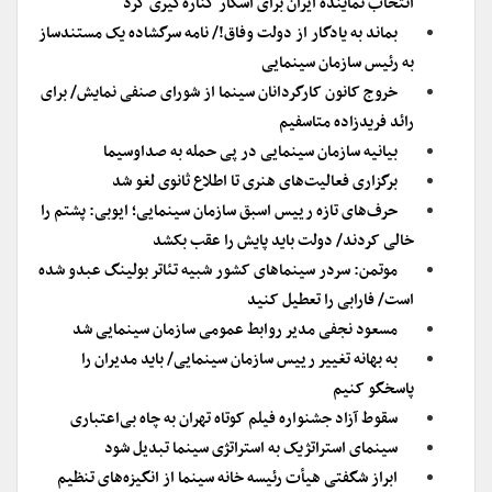
انتخاب نماینده ایران برای اسکار کناره‌گیری کرد
بماند به یادگار از دولت وفاق!/ نامه سرگشاده یک مستندساز
به رئیس سازمان سینمایی
خروج کانون کارگردانان سینما از شورای صنفی نمایش/ برای
رائد فریدزاده متاسفیم
بیانیه سازمان سینمایی در پی حمله به صداوسیما
برگزاری فعالیت‌های هنری تا اطلاع ثانوی لغو شد
حرف‌های تازه رییس اسبق سازمان سینمایی؛ ایوبی: پشتم را
خالی کردند/ دولت باید پایش را عقب بکشد
موتمن: سردر سینماهای کشور شبیه تئاتر بولینگ عبدو شده
است/ فارابی را تعطیل کنید
مسعود نجفی مدیر روابط عمومی سازمان سینمایی شد
به بهانه تغییر رییس سازمان سینمایی/ باید مدیران را
پاسخگو کنیم
سقوط آزاد جشنواره فیلم کوتاه تهران به چاه بی‌اعتباری
سینمای استراتژیک به استراتژی سینما تبدیل شود
ابراز شگفتی هیأت رئیسه خانه سینما از انگیزه‌های تنظیم