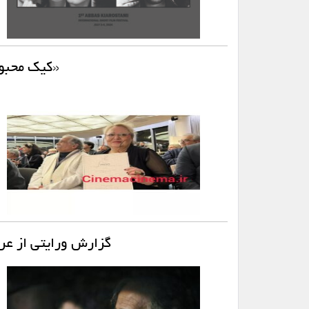
«کیک محبو
گزارش ورایتی از ع