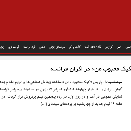
صلی
خبر
گزارش
نقد / یادداشت
گفت و گو
سینمای جهان
عکس
فیلم و صدا
نوستالژی
چهره
ک محبوب من» در اکران فرانسه
سینماسینما
، پاریس «کیک محبوب من» ساخته بهتاش صناعی‌ها و مریم مقدم بعد 
آلمان، برزیل و ایتالیا، از چهارشنبه ۵ فوریه برابر ۱۷ بهمن در سینماهای سراسر فر
نمایش عمومی در آمد و در روز اول، در رده پنجمین فیلم پرفروش قرار گرفت. در ا
هفته ۱۹ فیلم جدید از چهارشنبه بر پرده‌های سینمای […]