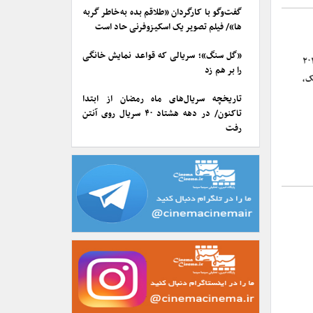
گفت‌وگو با کارگردان «طلاقم بده به خاطر گربه
ها»/ فیلم تصویر یک اسکیزوفرنی حاد است
«گل سنگ»؛ سریالی که قواعد نمایش خانگی
سیفیک) اولین دوره جایزه بهترین فیلم سال ۲۰۲۴
را بر هم زد
ید نتپک،
تاریخچه سریال‌های ماه رمضان از ابتدا
تاکنون/ در دهه هشتاد ۴۰ سریال روی آنتن
رفت