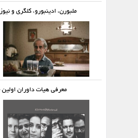
ملبورن، ادینبورو، کلگری و نیوز
معرفی هیات داوران اولین ج