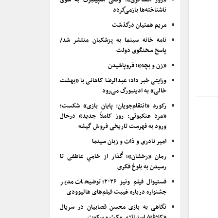
«روز افشاگری»؛ وقتی اسپیلبرگ به سوی
ناشناخته‌ها بازمی‌گردد
مریم همتیان درگذشت
نامه خانه سینما به پزشکیان منتشر شد/
پاسخ سخنگوی دولت
«زن و بچه»؛ فروپاشیدن
ورایتی خبر داد؛ عبدالرضا کاهانی با «بهشت
خالی» به ادینبورگ می‌رود
رکورد «انتقام‌جویان: پایان بازی» شکست؛
«مرد عنکبوتی: روز کاملاً جدید» درحال
ورود به فهرست تاریخی فروش گیشه
امیر نادری و ذات و زبان سینما
رمان «رخشان»؛ گُذار از خامیِ عاطفی تا
رسیدن به بلوغ فکری
فستیوال فیلم ونیز ۲۰۲۶؛ توضیحات مدیر
جشنواره درباره غیبت فیلم‌های هالیوودی
نگاهی به بازی محسن قصابیان در سریال
«کلاغ»/ استراتژی مکث و سکوت