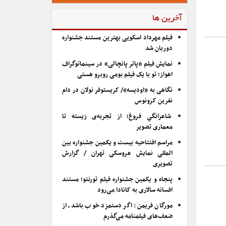
آخرین ها
فیلم مهرداد اسکویی بهترین مستند جشنواره
دوربان شد
نمایش فیلم «پاتر پانچالی» در سینماتوگراف
اهواز؛ تو با یک فیلم بومی روبرو هستی
نگاهی به «اودیسه»/ کریستوفر نولان در دام
نفرین کرونوس
شاعرانگیِ فروغ؛ از تجربه‌ی زیسته تا
معماری تصویر
مراسم افتتاحیه بیست و یکمین جشنواره بین
المللی نمایش عروسکی تهران / گزارش
تصویری
پنجاه و یکمین جشنواره فیلم تورنتو؛ مستند
افسانه سالاری به کانادا می‌رود
مورگان فریمن: اگر دستمزد خوب باشد، از
ضعف‌های فیلمنامه می‌گذرم