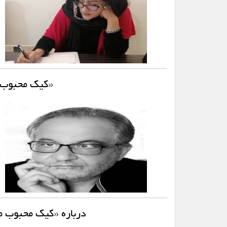
«کیک محبوب م
درباره «کیک محبوب من»