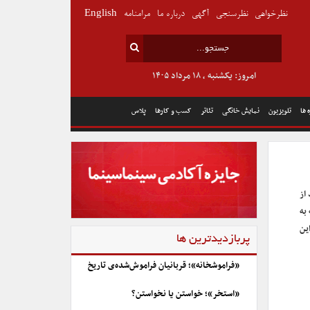
نظرخواهی
نظرسنجی
آگهی
درباره ما
مرامنامه
English
امروز: یکشنبه , ۱۸ مرداد ۱۴۰۵
 ها
تلویزیون
نمایش خانگی
تئاتر
کسب و کارها
پلاس
از
انسه به
ین
پربازدیدترین ها
«فراموشخانه»؛ قربانیان فراموش‌شده‌ی تاریخ
«استخر»؛ خواستن یا نخواستن؟