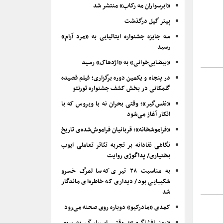
«ابرسواران مه رکاب» منتشر شد
پیتر گیل درگذشت
سه جایزه جشنواره ایتالیایی به «مرد آرام»
رسید
«بیضایی‌خوانی» به «اژدهاک» رسید
در پنجاه و یکمین دوره برگزاری؛ فیلم قصیده
گلمکانی در بخش کشف جشنواره تورنتو
«نفس‌گیر»؛ وقتی بحران نه با ویروس که با
انکار آغاز می‌شود
«فراموشخانه»؛ قربانیان فراموش‌شده‌ی تاریخ
نگاهی نقادانه بر تجربه تئاتر تعاملی ایوب
بختیاری/ پداگوژی روایت
به مناسبت ۲۸ تیری که سالمرگ خسرو
شکیبایی بود/ دیداری که خاطره‌ای ماندگار
شد
کمدی «مادرکیو» دوباره روی صحنه می‌رود