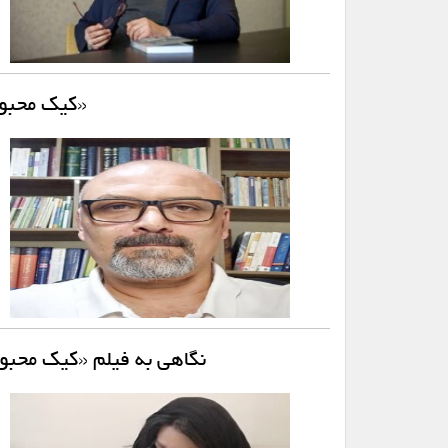
«کیک محبوب
نگاهی به فیلم «کیک محبو