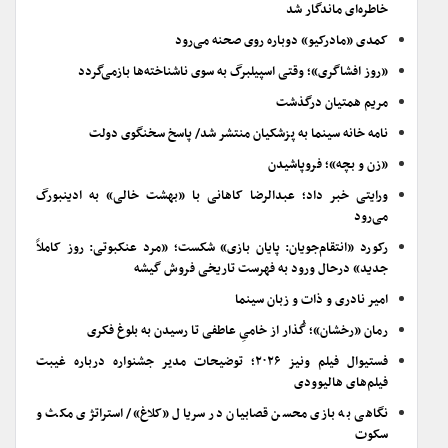
خاطره‌ای ماندگار شد
کمدی «مادرکیو» دوباره روی صحنه می‌رود
«روز افشاگری»؛ وقتی اسپیلبرگ به سوی ناشناخته‌ها بازمی‌گردد
مریم همتیان درگذشت
نامه خانه سینما به پزشکیان منتشر شد/ پاسخ سخنگوی دولت
«زن و بچه»؛ فروپاشیدن
ورایتی خبر داد؛ عبدالرضا کاهانی با «بهشت خالی» به ادینبورگ
می‌رود
رکورد «انتقام‌جویان: پایان بازی» شکست؛ «مرد عنکبوتی: روز کاملاً
جدید» درحال ورود به فهرست تاریخی فروش گیشه
امیر نادری و ذات و زبان سینما
رمان «رخشان»؛ گُذار از خامیِ عاطفی تا رسیدن به بلوغ فکری
فستیوال فیلم ونیز ۲۰۲۶؛ توضیحات مدیر جشنواره درباره غیبت
فیلم‌های هالیوودی
نگاهی به بازی محسن قصابیان در سریال «کلاغ»/ استراتژی مکث و
سکوت