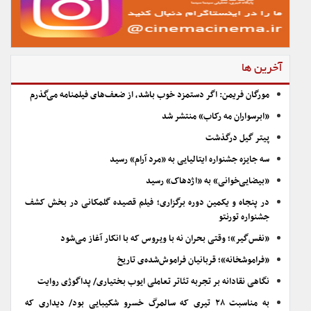
آخرین ها
مورگان فریمن: اگر دستمزد خوب باشد، از ضعف‌های فیلمنامه می‌گذرم
«ابرسواران مه رکاب» منتشر شد
پیتر گیل درگذشت
سه جایزه جشنواره ایتالیایی به «مرد آرام» رسید
«بیضایی‌خوانی» به «اژدهاک» رسید
در پنجاه و یکمین دوره برگزاری؛ فیلم قصیده گلمکانی در بخش کشف
جشنواره تورنتو
«نفس‌گیر»؛ وقتی بحران نه با ویروس که با انکار آغاز می‌شود
«فراموشخانه»؛ قربانیان فراموش‌شده‌ی تاریخ
نگاهی نقادانه بر تجربه تئاتر تعاملی ایوب بختیاری/ پداگوژی روایت
به مناسبت ۲۸ تیری که سالمرگ خسرو شکیبایی بود/ دیداری که