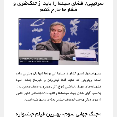
سرتیپی/ فضای سینما را باید از تنگ‌نظری‌ و
فشارها خارج کنیم
سینماسینما
، تبسم کشاورز: سینما این روزها تنها یک ویترین ساده
است؛ ویترینی که شاید فقط تیترپُرکن و خبرساز باشد. نبود
فیلمنامه‌های عمیق، نداشتن تنوع ژانر، ممیزی‌ و ضعف مدیریت‌ از
یک‌سو، گران شدن بلیت سینماها و التهابات اجتماعی اخیر کشور
از سوی دیگر موجب تضعیف بیشتر بدنه‌ی سینما شده است.
«جنگ جهانی سوم» بهترین فیلم جشنواره