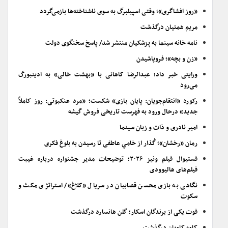
«روز افشاگری»؛ وقتی اسپیلبرگ به سوی ناشناخته‌ها بازمی‌گردد
مریم همتیان درگذشت
نامه خانه سینما به پزشکیان منتشر شد/ پاسخ سخنگوی دولت
«زن و بچه»؛ فروپاشیدن
ورایتی خبر داد؛ عبدالرضا کاهانی با «بهشت خالی» به ادینبورگ
می‌رود
رکورد «انتقام‌جویان: پایان بازی» شکست؛ «مرد عنکبوتی: روز کاملاً
جدید» درحال ورود به فهرست تاریخی فروش گیشه
امیر نادری و ذات و زبان سینما
رمان «رخشان»؛ گُذار از خامیِ عاطفی تا رسیدن به بلوغ فکری
فستیوال فیلم ونیز ۲۰۲۶؛ توضیحات مدیر جشنواره درباره غیبت
فیلم‌های هالیوودی
نگاهی به بازی محسن قصابیان در سریال «کلاغ»/ استراتژی مکث و
سکوت
فوت یکی از برندگان اسکار؛ گلن هانسارد درگذشت