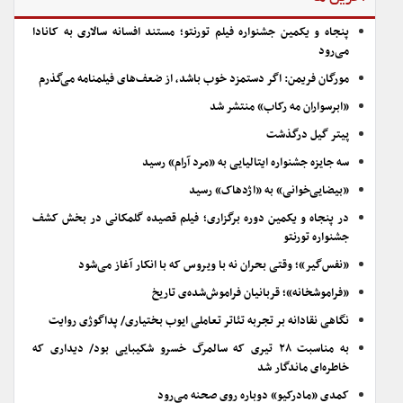
پنجاه و یکمین جشنواره فیلم تورنتو؛ مستند افسانه سالاری به کانادا
می‌رود
مورگان فریمن: اگر دستمزد خوب باشد، از ضعف‌های فیلمنامه می‌گذرم
«ابرسواران مه رکاب» منتشر شد
پیتر گیل درگذشت
سه جایزه جشنواره ایتالیایی به «مرد آرام» رسید
«بیضایی‌خوانی» به «اژدهاک» رسید
در پنجاه و یکمین دوره برگزاری؛ فیلم قصیده گلمکانی در بخش کشف
جشنواره تورنتو
«نفس‌گیر»؛ وقتی بحران نه با ویروس که با انکار آغاز می‌شود
«فراموشخانه»؛ قربانیان فراموش‌شده‌ی تاریخ
نگاهی نقادانه بر تجربه تئاتر تعاملی ایوب بختیاری/ پداگوژی روایت
به مناسبت ۲۸ تیری که سالمرگ خسرو شکیبایی بود/ دیداری که
خاطره‌ای ماندگار شد
کمدی «مادرکیو» دوباره روی صحنه می‌رود