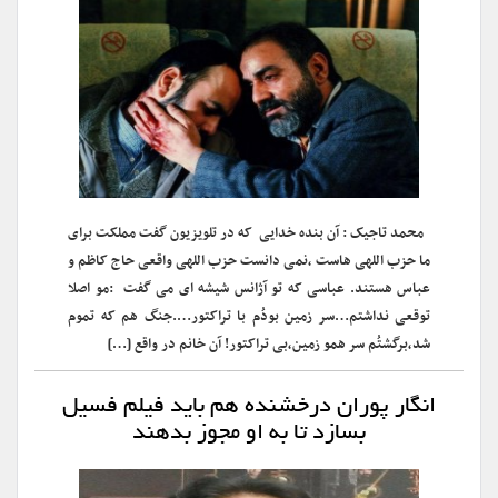
محمد تاجیک : آن بنده خدایی که در تلویزیون گفت مملکت برای
ما حزب اللهی هاست ،نمی دانست حزب اللهی واقعی حاج کاظم و
عباس هستند. عباسی که تو آژانس شیشه ای می گفت :مو اصلا
توقعی نداشتم…سر زمین بودُم با تراکتور….جنگ هم که تموم
شد،برگشتُم سر همو زمین،بی تراکتور! آن خانم در واقع […]
انگار پوران درخشنده هم باید فیلم فسیل
بسازد تا به او مجوز بدهند