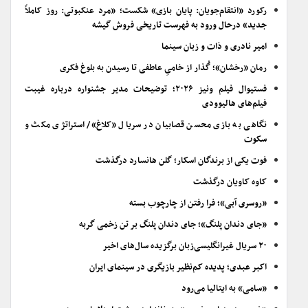
رکورد «انتقام‌جویان: پایان بازی» شکست؛ «مرد عنکبوتی: روز کاملاً
جدید» درحال ورود به فهرست تاریخی فروش گیشه
امیر نادری و ذات و زبان سینما
رمان «رخشان»؛ گُذار از خامیِ عاطفی تا رسیدن به بلوغ فکری
فستیوال فیلم ونیز ۲۰۲۶؛ توضیحات مدیر جشنواره درباره غیبت
فیلم‌های هالیوودی
نگاهی به بازی محسن قصابیان در سریال «کلاغ»/ استراتژی مکث و
سکوت
فوت یکی از برندگان اسکار؛ گلن هانسارد درگذشت
کاوه کاویان درگذشت
«روسری آبی»؛ فرا رفتن از چارچوب بسته
«جای دندان پلنگ»؛ جای دندان پلنگ بر تن زخمی گربه
۲۰ سریال غیرانگلیسی‌زبان برگزیده سال‌های اخیر
اکبر عبدی؛ پدیده کم‌نظیر بازیگری در سینمای ایران
«سامی» به ایتالیا می‌رود