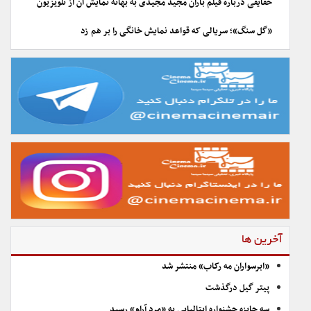
حقایقی درباره فیلم باران مجید مجیدی به بهانه نمایش آن از تلویزیون
«گل سنگ»؛ سریالی که قواعد نمایش خانگی را بر هم زد
آخرین ها
«ابرسواران مه رکاب» منتشر شد
پیتر گیل درگذشت
سه جایزه جشنواره ایتالیایی به «مرد آرام» رسید