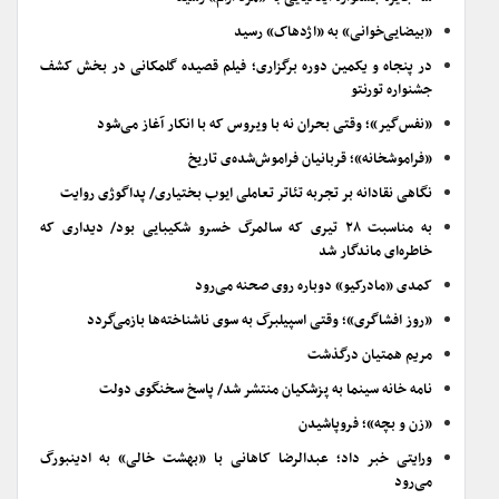
«بیضایی‌خوانی» به «اژدهاک» رسید
در پنجاه و یکمین دوره برگزاری؛ فیلم قصیده گلمکانی در بخش کشف
جشنواره تورنتو
«نفس‌گیر»؛ وقتی بحران نه با ویروس که با انکار آغاز می‌شود
«فراموشخانه»؛ قربانیان فراموش‌شده‌ی تاریخ
نگاهی نقادانه بر تجربه تئاتر تعاملی ایوب بختیاری/ پداگوژی روایت
به مناسبت ۲۸ تیری که سالمرگ خسرو شکیبایی بود/ دیداری که
خاطره‌ای ماندگار شد
کمدی «مادرکیو» دوباره روی صحنه می‌رود
«روز افشاگری»؛ وقتی اسپیلبرگ به سوی ناشناخته‌ها بازمی‌گردد
مریم همتیان درگذشت
نامه خانه سینما به پزشکیان منتشر شد/ پاسخ سخنگوی دولت
«زن و بچه»؛ فروپاشیدن
ورایتی خبر داد؛ عبدالرضا کاهانی با «بهشت خالی» به ادینبورگ
می‌رود