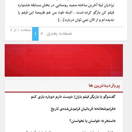
برادران لیلا آخرین ساخته سعید روستایی در بخش مسابقه جشنواره
فیلم کن بازگو کرده است . البته خود من هم طبیعتا این فیلم را
ندیده ام و از الان نمی توان درباره […]
صفحه 1 از 2
صفحه بعدی
2
1
پربازدیدترین ها
گفت‌وگو با بازیگر فیلم باران/ دوست دارم دوباره بازی کنم
«فراموشخانه»؛ قربانیان فراموش‌شده‌ی تاریخ
«استخر»؛ خواستن یا نخواستن؟